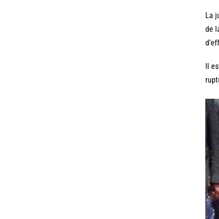
La j
de l
d’ef
Il e
rupt