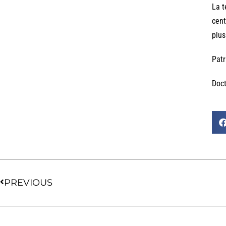
La t
cent
plus
Patr
Doct
PREVIOUS