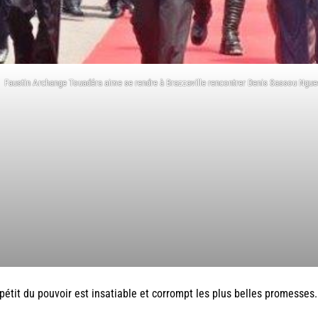
Faustin Archange Touadéra aime se rendre à Brazzaville rencontrer Denis Sassou Ngues
pétit du pouvoir est insatiable et corrompt les plus belles promesses.