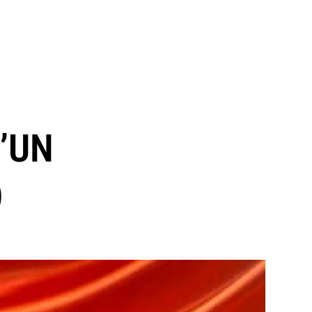
’UN
)