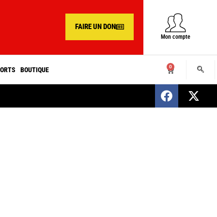
FAIRE UN DON
Mon compte
0
ORTS
BOUTIQUE
SENEGAL : Nomination d’un nouveau présiden