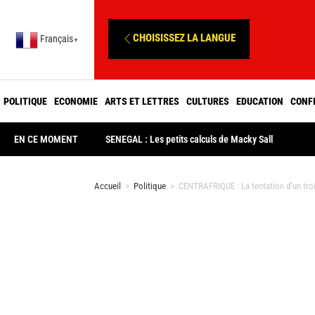
CHOISISSEZ LA LANGUE
Français
▼
POLITIQUE
ECONOMIE
ARTS ET LETTRES
CULTURES
EDUCATION
CONF
EN CE MOMENT
SENEGAL : Les petits calculs de Macky Sall
Accueil
>
Politique
>
CENTRAFRIQUE : La tentation d’un tro