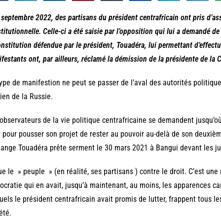
 septembre 2022, des partisans du président centrafricain ont pris d’ass
titutionnelle. Celle-ci a été saisie par l’opposition qui lui a demandé 
onstitution défendue par le président, Touadéra, lui permettant d’effect
festants ont, par ailleurs, réclamé la démission de la présidente de la 
ype de manifestion ne peut se passer de l’aval des autorités politique
ien de la Russie.
observateurs de la vie politique centrafricaine se demandent jusqu’où
r pour pousser son projet de rester au pouvoir au-delà de son deuxiè
ange Touadéra prête serment le 30 mars 2021 à Bangui devant les jug
oue le » peuple » (en réalité, ses partisans ) contre le droit. C’est u
cratie qui en avait, jusqu’à maintenant, au moins, les apparences car
uels le président centrafricain avait promis de lutter, frappent tous le
été.