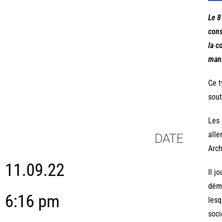
Le 8
cons
la c
mani
Ce t
sout
Les 
alle
DATE
Arch
11.09.22
Il j
démo
6:16 pm
lesq
soci