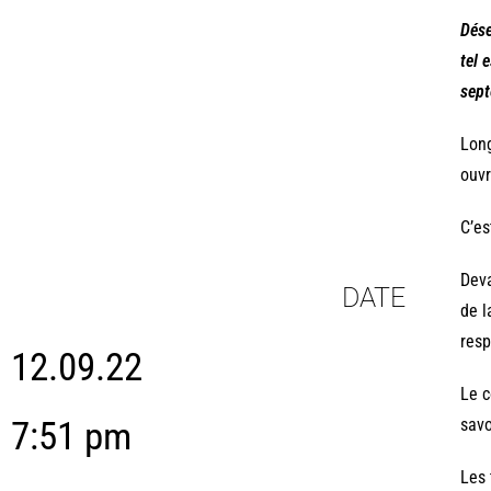
Dése
tel 
sept
Long
ouvr
C’es
Deva
DATE
de l
resp
12.09.22
Le c
7:51 pm
savo
Les 