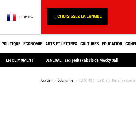
CHOISISSEZ LA LANGUE
Français
▼
POLITIQUE
ECONOMIE
ARTS ET LETTRES
CULTURES
EDUCATION
CONF
EN CE MOMENT
SENEGAL : Les petits calculs de Macky Sall
Accueil
>
Economie
>
RDCONGO : Le Grand Kasaï se connect