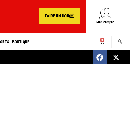
FAIRE UN DON
Mon compte
0
ORTS
BOUTIQUE
SENEGAL : Nomination d’un nouveau présiden