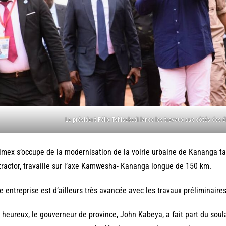
Le président Félix Tshisekedi lance les travaux aux côtés des él
imex s’occupe de la modernisation de la voirie urbaine de Kananga ta
ractor, travaille sur l’axe Kamwesha- Kananga longue de 150 km.
e entreprise est d’ailleurs très avancée avec les travaux préliminaires
 heureux, le gouverneur de province, John Kabeya, a fait part du sou