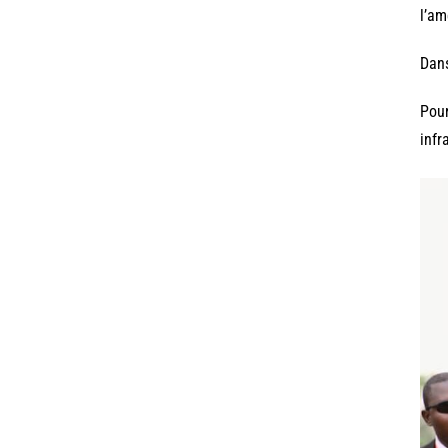
l’am
Dans
Pour
infr