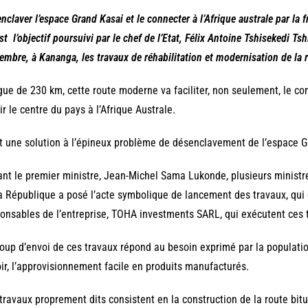
nclaver l’espace Grand Kasai et le connecter à l’Afrique australe par la
est l’objectif poursuivi par le chef de l’Etat, Félix Antoine Tshisekedi T
embre, à Kananga, les travaux de réhabilitation et modernisation de l
ue de 230 km, cette route moderne va faciliter, non seulement, le com
ir le centre du pays à l’Afrique Australe.
t une solution à l’épineux problème de désenclavement de l’espace G
nt le premier ministre, Jean-Michel Sama Lukonde, plusieurs ministre
a République a posé l’acte symbolique de lancement des travaux, qui 
onsables de l’entreprise, TOHA investments SARL, qui exécutent ces t
oup d’envoi de ces travaux répond au besoin exprimé par la populatio
ir, l’approvisionnement facile en produits manufacturés.
travaux proprement dits consistent en la construction de la route bitu