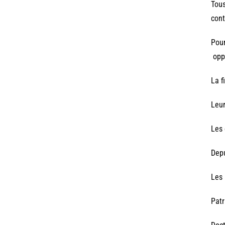
Tous
cont
Pour
opp
La f
Leur
Les 
Depu
Les 
Patr