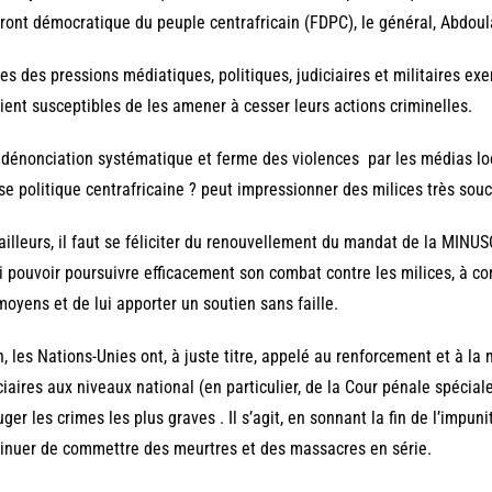
ront démocratique du peuple centrafricain (FDPC), le général, Abdoul
es des pressions médiatiques, politiques, judiciaires et militaires e
ient susceptibles de les amener à cesser leurs actions criminelles.
dénonciation systématique et ferme des violences par les médias loc
se politique centrafricaine ? peut impressionner des milices très sou
ailleurs, il faut se féliciter du renouvellement du mandat de la MINUS
i pouvoir poursuivre efficacement son combat contre les milices, à co
moyens et de lui apporter un soutien sans faille.
n, les Nations-Unies ont, à juste titre, appelé au renforcement et à la 
ciaires aux niveaux national (en particulier, de la Cour pénale spéciale
uger les crimes les plus graves . Il s’agit, en sonnant la fin de l’impun
inuer de commettre des meurtres et des massacres en série.