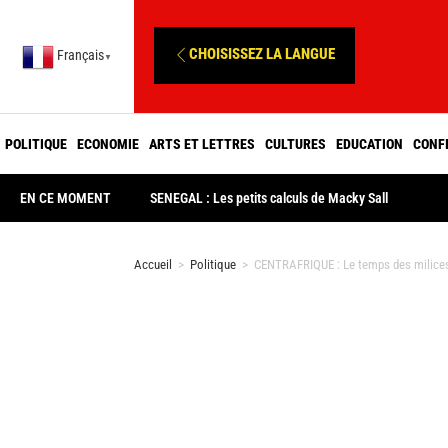
CHOISISSEZ LA LANGUE
Français
▼
POLITIQUE
ECONOMIE
ARTS ET LETTRES
CULTURES
EDUCATION
CONF
EN CE MOMENT
SENEGAL : Les petits calculs de Macky Sall
Accueil
>
Politique
>
CENTRAFRIQUE : Le temps des milices s