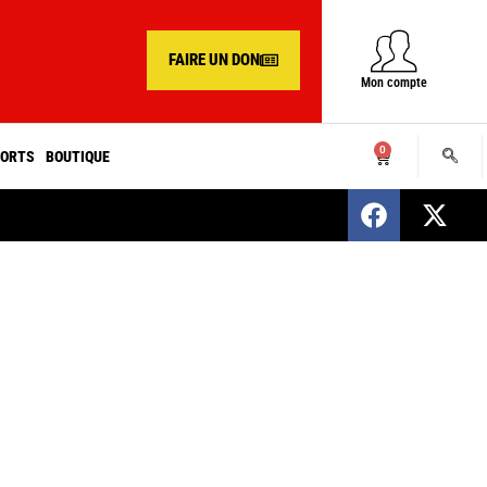
FAIRE UN DON
Mon compte
0
ORTS
BOUTIQUE
SENEGAL : Nomination d’un nouveau présiden