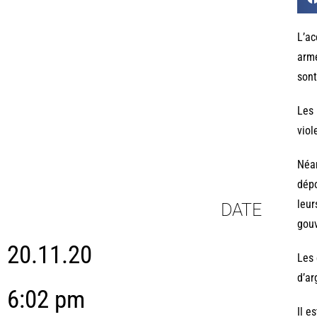
L’ac
armé
sont
Les 
viol
Néan
dépo
leur
DATE
gouv
20.11.20
Les 
d’ar
6:02 pm
Il e