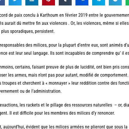
cord de paix conclu à Karthoum en février 2019 entre le gouvernemen
s aurait dû mettre fin aux violences . Or, les violences, même si elle
 plus sporadiques, persistent.
responsables des milices, pour la plupart d’entre eux, sont animés d
ence est leur seul langage. Ils sont incapables de comprendre qu’ il e
moins, certains, faisant preuve de plus de lucidité, ont bien pris consci
ser les armes, mais n’ont pas pour autant, modifié de comportement. I
s troupes et cherchent à « monnayer » leur reddition contre des fonct
ernement ou de l’administration.
exactions, les rackets et le pillage des ressources naturelles – or, 
gent. Il est difficile pour les membres des milices d’y renoncer.
st, aujourd’hui, évident que les milices armées ne plieront que sous la