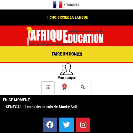
Français
▼
CHOISISSEZ LA LANGUE
FAIRE UN DON
Mon compte
0
EN CE MOMENT
SENEGAL : Les petits calculs de Macky Sall