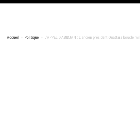
Accueil
>
Politique
>
L’APPEL D’ABIDJAN : L’ancien président Ouattara boucle mil