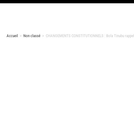
Accueil
>
Non classé
>
CHANGEMENTS CONSTITUTIONNELS : Bola Tinubu rappelle 