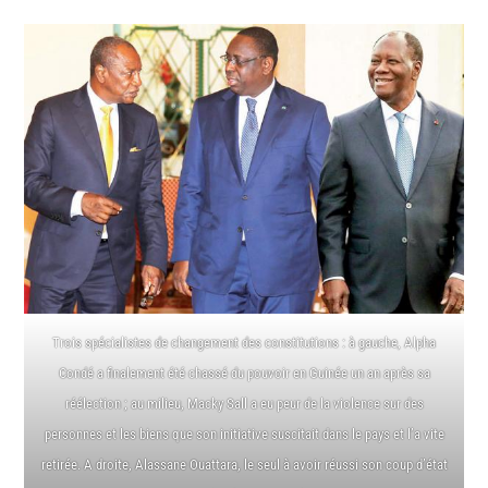
Trois spécialistes de changement des constitutions : à gauche, Alpha
Condé a finalement été chassé du pouvoir en Guinée un an après sa
réélection ; au milieu, Macky Sall a eu peur de la violence sur des
personnes et les biens que son initiative suscitait dans le pays et l’a vite
retirée. A droite, Alassane Ouattara, le seul à avoir réussi son coup d’état