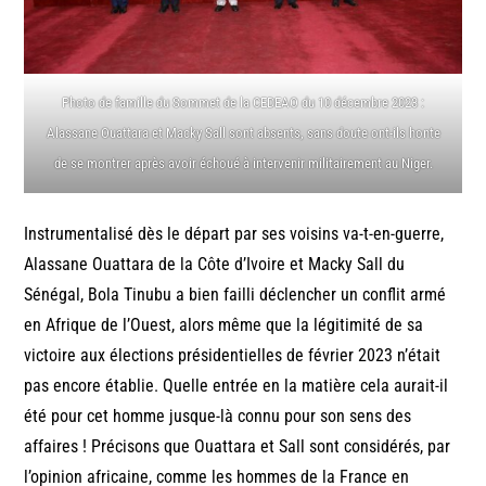
Photo de famille du Sommet de la CEDEAO du 10 décembre 2023 :
Alassane Ouattara et Macky Sall sont absents, sans doute ont-ils honte
de se montrer après avoir échoué à intervenir militairement au Niger.
Instrumentalisé dès le départ par ses voisins va-t-en-guerre,
Alassane Ouattara de la Côte d’Ivoire et Macky Sall du
Sénégal, Bola Tinubu a bien failli déclencher un conflit armé
en Afrique de l’Ouest, alors même que la légitimité de sa
victoire aux élections présidentielles de février 2023 n’était
pas encore établie. Quelle entrée en la matière cela aurait-il
été pour cet homme jusque-là connu pour son sens des
affaires ! Précisons que Ouattara et Sall sont considérés, par
l’opinion africaine, comme les hommes de la France en