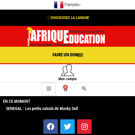
Français
▼
CHOISISSEZ LA LANGUE
FAIRE UN DON
Mon compte
0
EN CE MOMENT
SENEGAL : Les petits calculs de Macky Sall