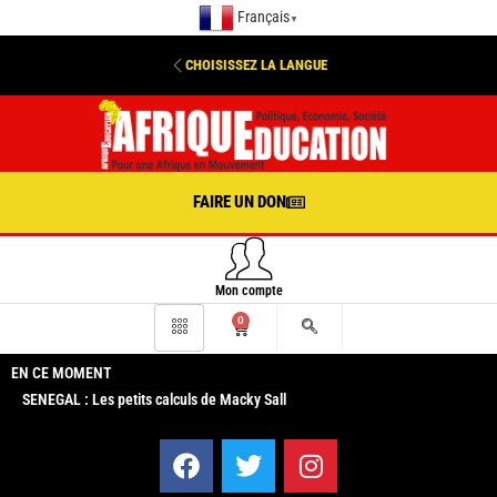
Français
▼
CHOISISSEZ LA LANGUE
FAIRE UN DON
Mon compte
0
EN CE MOMENT
SENEGAL : Les petits calculs de Macky Sall