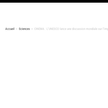
Accueil
>
Sciences
>
CINEMA : L’UNESCO lance une discussion mondiale sur l’impact