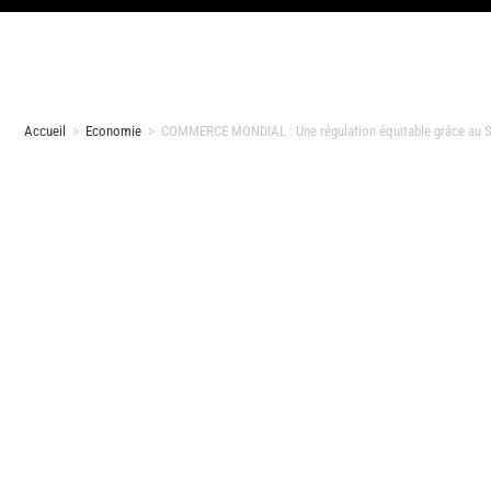
Accueil
>
Economie
>
COMMERCE MONDIAL : Une régulation équitable grâce au S