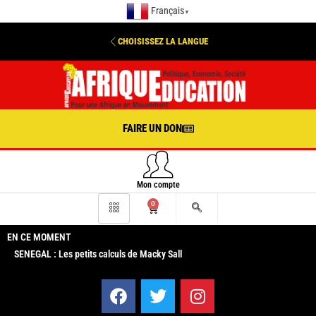
Français
▼
CHOISISSEZ LA LANGUE
FAIRE UN DON
Mon compte
0
EN CE MOMENT
SENEGAL : Les petits calculs de Macky Sall