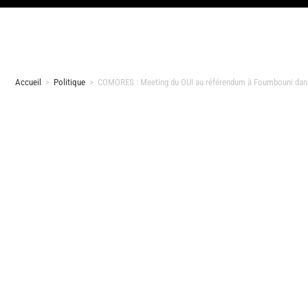
Accueil
>
Politique
>
COMORES : Meeting du OUI au référendum à Foumbouni dans