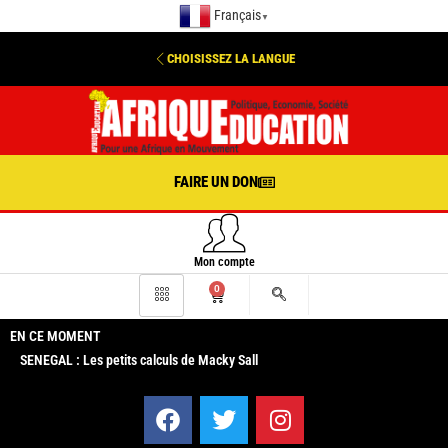
Français
▼
CHOISISSEZ LA LANGUE
FAIRE UN DON
Mon compte
0
EN CE MOMENT
SENEGAL : Les petits calculs de Macky Sall