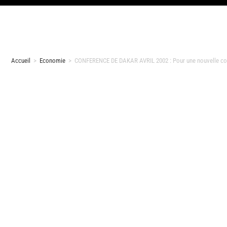
Accueil
>
Economie
>
CONFERENCE DE DAKAR AVRIL 2002 : Pour une nouvelle co