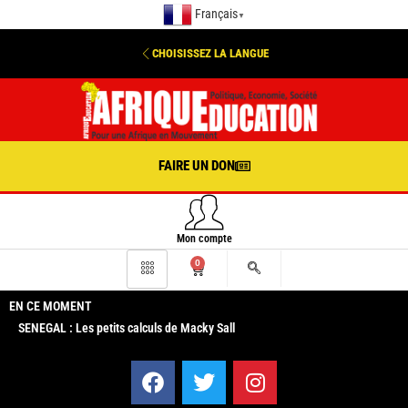
Français
▼
CHOISISSEZ LA LANGUE
FAIRE UN DON
Mon compte
0
EN CE MOMENT
SENEGAL : Les petits calculs de Macky Sall