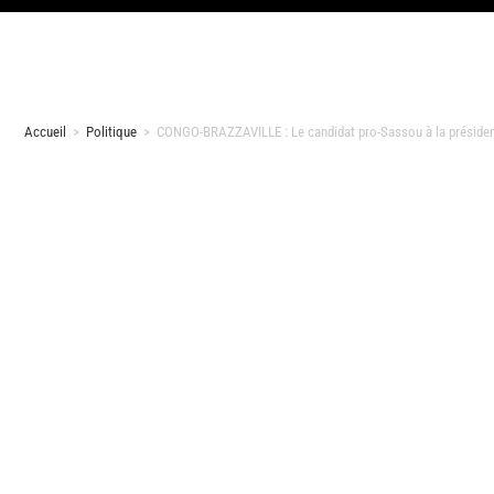
Accueil
>
Politique
>
CONGO-BRAZZAVILLE : Le candidat pro-Sassou à la présidenti