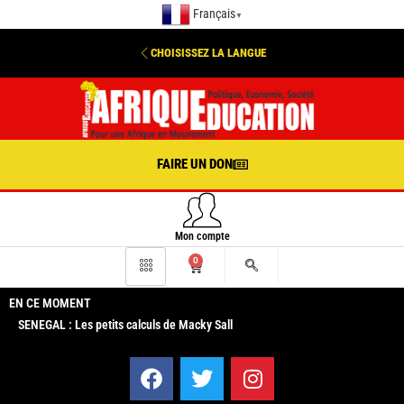
Français
▼
CHOISISSEZ LA LANGUE
FAIRE UN DON
Mon compte
0
EN CE MOMENT
SENEGAL : Les petits calculs de Macky Sall