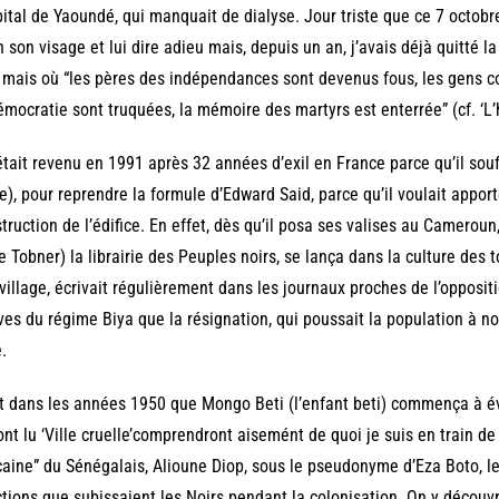
pital de Yaoundé, qui manquait de dialyse. Jour triste que ce 7 octobr
n son visage et lui dire adieu mais, depuis un an, j’avais déjà quitté la 
 mais où “les pères des indépendances sont devenus fous, les gens com
émocratie sont truquées, la mémoire des martyrs est enterrée” (cf. ‘L’hi
 était revenu en 1991 après 32 années d’exil en France parce qu’il souff
e), pour reprendre la formule d’Edward Said, parce qu’il voulait appor
truction de l’édifice. En effet, dès qu’il posa ses valises au Cameroun
e Tobner) la librairie des Peuples noirs, se lança dans la culture des
village, écrivait régulièrement dans les journaux proches de l’opposit
ves du régime Biya que la résignation, qui poussait la population à noy
.
t dans les années 1950 que Mongo Beti (l’enfant beti) commença à é
ont lu ‘Ville cruelle’comprendront aisemént de quoi je suis en train d
caine” du Sénégalais, Alioune Diop, sous le pseudonyme d’Eza Boto, le
tions que subissaient les Noirs pendant la colonisation. On y découvr