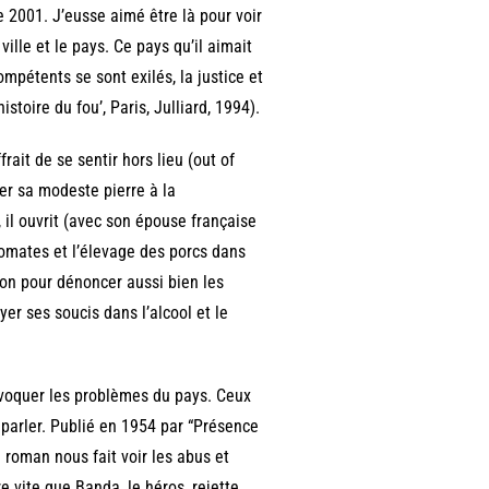
e 2001. J’eusse aimé être là pour voir
ville et le pays. Ce pays qu’il aimait
pétents se sont exilés, la justice et
stoire du fou’, Paris, Julliard, 1994).
rait de se sentir hors lieu (out of
ter sa modeste pierre à la
, il ouvrit (avec son épouse française
 tomates et l’élevage des porcs dans
ion pour dénoncer aussi bien les
er ses soucis dans l’alcool et le
voquer les problèmes du pays. Ceux
e parler. Publié en 1954 par “Présence
 roman nous fait voir les abus et
e vite que Banda, le héros, rejette