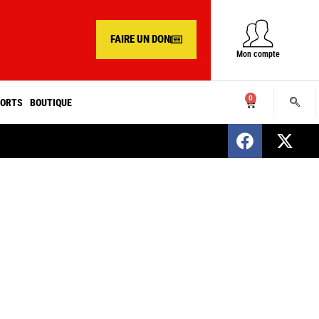
FAIRE UN DON
Mon compte
0
ORTS
BOUTIQUE
SENEGAL : Nomination d’un nouveau présiden