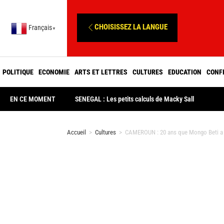
CHOISISSEZ LA LANGUE
Français
▼
POLITIQUE
ECONOMIE
ARTS ET LETTRES
CULTURES
EDUCATION
CONF
EN CE MOMENT
SENEGAL : Les petits calculs de Macky Sall
Accueil
>
Cultures
>
CAMEROUN : 20 ans que Mongo Beti a t