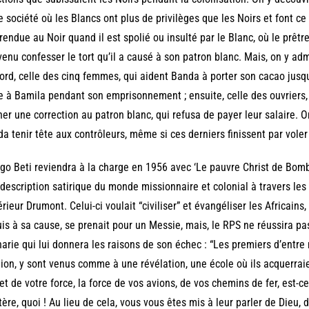
e société où les Blancs ont plus de privilèges que les Noirs et font ce
rendue au Noir quand il est spolié ou insulté par le Blanc, où le prêtre
venu confesser le tort qu’il a causé à son patron blanc. Mais, on y admir
ord, celle des cinq femmes, qui aident Banda à porter son cacao jusqu’
 à Bamila pendant son emprisonnement ; ensuite, celle des ouvriers
er une correction au patron blanc, qui refusa de payer leur salaire. On
a tenir tête aux contrôleurs, même si ces derniers finissent par vole
o Beti reviendra à la charge en 1956 avec ‘Le pauvre Christ de Bom
description satirique du monde missionnaire et colonial à travers l
rieur Drumont. Celui-ci voulait “civiliser” et évangéliser les Africains
is à sa cause, se prenait pour un Messie, mais, le RPS ne réussira pas 
arie qui lui donnera les raisons de son échec : “Les premiers d’entre
gion, y sont venus comme à une révélation, une école où ils acquerraien
et de votre force, la force de vos avions, de vos chemins de fer, est-ce
ère, quoi ! Au lieu de cela, vous vous êtes mis à leur parler de Dieu, de