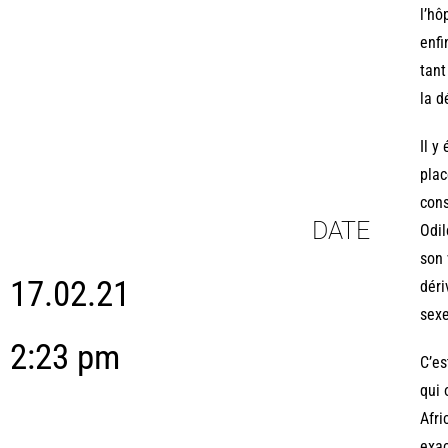
l’hô
enfi
tant
la d
Il y
plac
cons
DATE
Odil
son 
17.02.21
déri
sexe
2:23 pm
C’es
qui 
Afri
exac