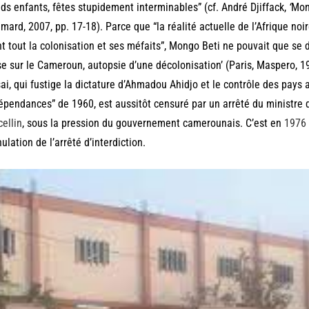
ds enfants, fêtes stupidement interminables” (cf. André Djiffack,
‘
Mong
imard, 2007, pp. 17-18). Parce que “la réalité actuelle de l’Afrique noir
t tout la colonisation et ses méfaits”, Mongo Beti ne pouvait que se d
e sur le Cameroun, autopsie d’une décolonisation’ (Paris, Maspero, 197
sai, qui fustige la dictature d’Ahmadou Ahidjo et le contrôle des pays 
épendances” de 1960, est aussitôt censuré par un arrêté du ministre de
ellin
, sous la pression du gouvernement camerounais. C’est en
1976
nulation de l’arrêté d’interdiction.