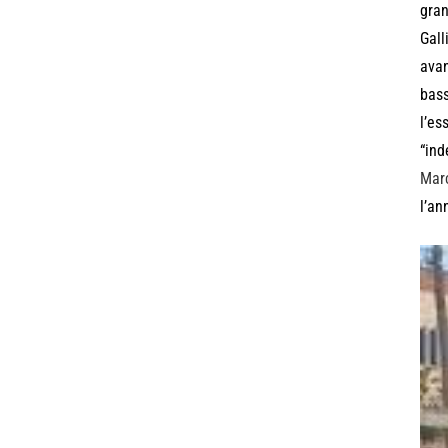
gran
Gall
avan
bass
l’es
“ind
Marc
l’an