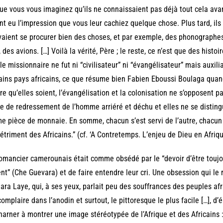
ue vous vous imaginez qu’ils ne connaissaient pas déjà tout cela avant
ont eu l’impression que vous leur cachiez quelque chose. Plus tard, ils 
aient se procurer bien des choses, et par exemple, des phonographes,
, des avions. […] Voilà la vérité, Père ; le reste, ce n’est que des histoi
le missionnaire ne fut ni “civilisateur” ni “évangélisateur” mais auxil
ains pays africains, ce que résume bien Fabien Eboussi Boulaga quand i
tre qu’elles soient, l’évangélisation et la colonisation ne s’opposent 
e de redressement de l’homme arriéré et déchu et elles ne se disti
 pièce de monnaie. En somme, chacun s’est servi de l’autre, chacun 
étriment des Africains.” (cf. ‘A Contretemps. L’enjeu de Dieu en Afrique
omancier camerounais était comme obsédé par le “devoir d’être toujo
ent” (Che Guevara) et de faire entendre leur cri. Une obsession qui le 
ra Laye, qui, à ses yeux, parlait peu des souffrances des peuples afri
complaire dans l’anodin et surtout, le pittoresque le plus facile […], d’
harner à montrer une image stéréotypée de l’Afrique et des Africains 