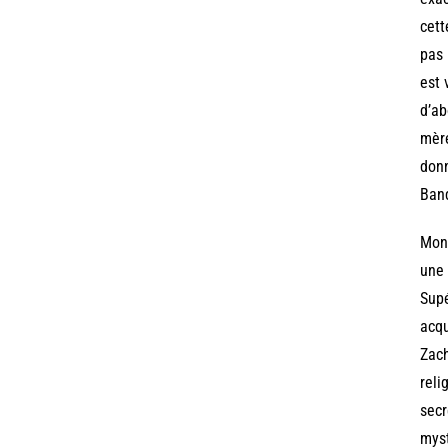
cett
pas 
est 
d’ab
mère
donn
Band
Mong
une 
Supé
acqu
Zach
reli
secr
myst