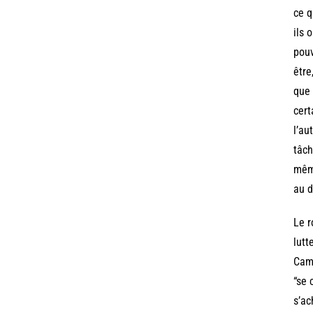
ce q
ils 
pouv
être
que 
cert
l’au
tâch
même
au d
Le r
lutt
Cama
“se 
s’ac