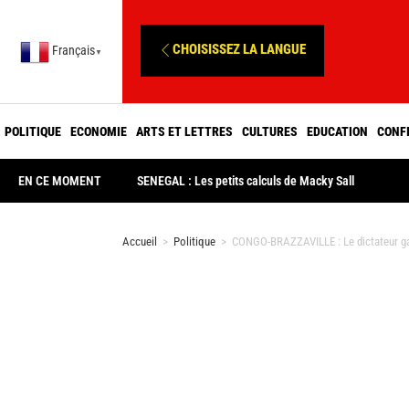
CHOISISSEZ LA LANGUE
Français
▼
POLITIQUE
ECONOMIE
ARTS ET LETTRES
CULTURES
EDUCATION
CONF
EN CE MOMENT
SENEGAL : Les petits calculs de Macky Sall
Accueil
>
Politique
>
CONGO-BRAZZAVILLE : Le dictateur gag