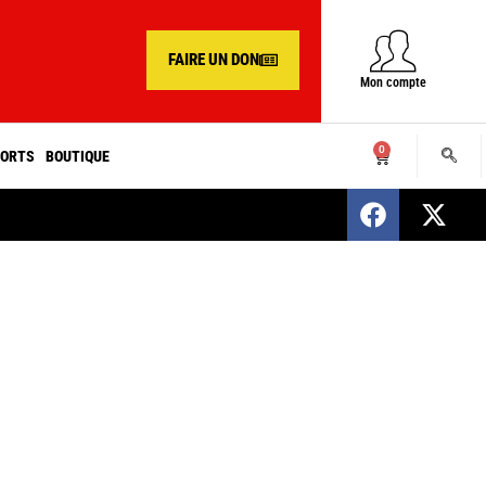
FAIRE UN DON
Mon compte
0
ORTS
BOUTIQUE
SENEGAL : Nomination d’un nouveau présiden