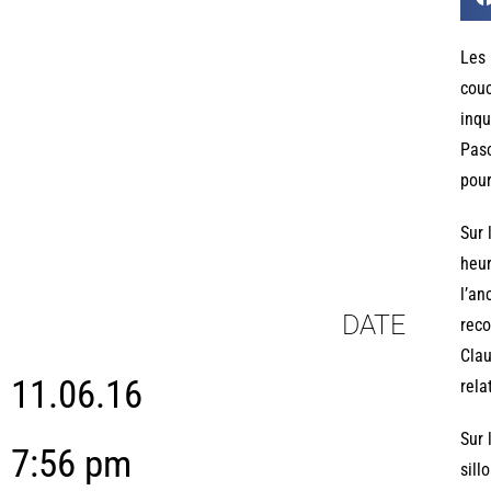
Les 
couc
inqu
Pasc
pour
Sur 
heur
l’an
DATE
reco
Clau
11.06.16
rela
Sur 
7:56 pm
sill