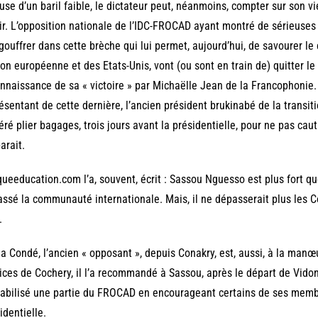
use d’un baril faible, le dictateur peut, néanmoins, compter sur son vi
ir. L’opposition nationale de l’IDC-FROCAD ayant montré de sérieuses fi
gouffrer dans cette brèche qui lui permet, aujourd’hui, de savourer 
ion européenne et des Etats-Unis, vont (ou sont en train de) quitter l
nnaissance de sa « victoire » par Michaëlle Jean de la Francophonie. 
ésentant de cette dernière, l’ancien président brukinabé de la transit
éré plier bagages, trois jours avant la présidentielle, pour ne pas ca
arait.
queeducation.com l’a, souvent, écrit : Sassou Nguesso est plus fort que l
ssé la communauté internationale. Mais, il ne dépasserait plus les Co
.
a Condé, l’ancien « opposant », depuis Conakry, est, aussi, à la manœ
ices de Cochery, il l’a recommandé à Sassou, après le départ de Vidon
abilisé une partie du FROCAD en encourageant certains de ses membr
identielle.