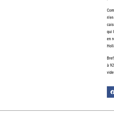
Comm
n’en
cais
qui 
en r
Holl
Bref
à 92
vide