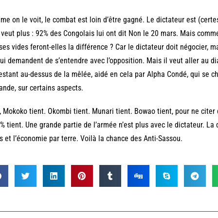
e on le voit, le combat est loin d’être gagné. Le dictateur est (cert
 veut plus : 92% des Congolais lui ont dit Non le 20 mars. Mais comme
ses vides feront-elles la différence ? Car le dictateur doit négocier, m
lui demandent de s’entendre avec l’opposition. Mais il veut aller au di
estant au-dessus de la mêlée, aidé en cela par Alpha Condé, qui se c
ande, sur certains aspects.
, Mokoko tient. Okombi tient. Munari tient. Bowao tient, pour ne citer
% tient. Une grande partie de l’armée n’est plus avec le dictateur. La 
s et l’économie par terre. Voilà la chance des Anti-Sassou.