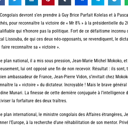
Congolais devront s’en prendre à Guy Brice Parfait Kolelas et à Pascal 
hés, pour reconnaître la victoire de « Mr 8% » à la présidentielle du 
alifiable qui n’honore pas la politique. Fort de ce défaitisme inconn
al Lissouba, de qui ces deux néo-opposants, se revendiquent, le dict
 faire reconnaître sa « victoire ».
le plan national, il a mis sous pression, Jean-Marie Michel Mokoko, et
eusement, lui ont opposé une fin de non recevoir. Résultat : ils sont
cien ambassadeur de France, Jean-Pierre Vidon, s’invitait chez Mokoko
nnaître la « victoire » du dictateur. Incroyable ! Mais le brave généra
dine Munari. La finesse de cette dernière conjuguée à l’intelligence
tiviser la forfaiture des deux traîtres.
le plan international, le ministre congolais des Affaires étrangères,
onner l’Europe, à la recherche d’une réhabilitation de son mentor. Pr