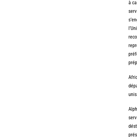
à ca
serv
s’en
l’Un
reco
repr
préf
prép
Afri
dépa
unis
Alph
serv
dést
prés