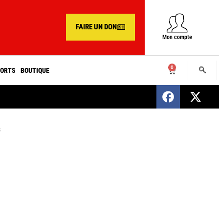
FAIRE UN DON
Mon compte
0
ORTS
BOUTIQUE
SENEGAL : Nomination d’un nouveau présiden
s