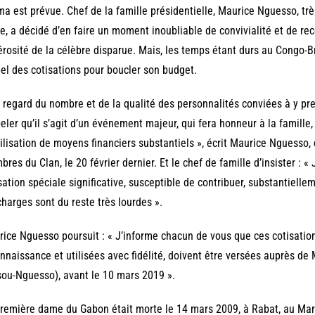
ima est prévue. Chef de la famille présidentielle, Maurice Nguesso, t
, a décidé d’en faire un moment inoubliable de convivialité et de re
rosité de la célèbre disparue. Mais, les temps étant durs au Congo-Br
el des cotisations pour boucler son budget.
 regard du nombre et de la qualité des personnalités conviées à y pre
eler qu’il s’agit d’un événement majeur, qui fera honneur à la famille, 
lisation de moyens financiers substantiels », écrit Maurice Nguesso, 
res du Clan, le 20 février dernier. Et le chef de famille d’insister : 
sation spéciale significative, susceptible de contribuer, substantiell
charges sont du reste très lourdes ».
ice Nguesso poursuit : « J’informe chacun de vous que ces cotisation
nnaissance et utilisées avec fidélité, doivent être versées auprès d
ou-Nguesso), avant le 10 mars 2019 ».
remière dame du Gabon était morte le 14 mars 2009, à Rabat, au Maroc