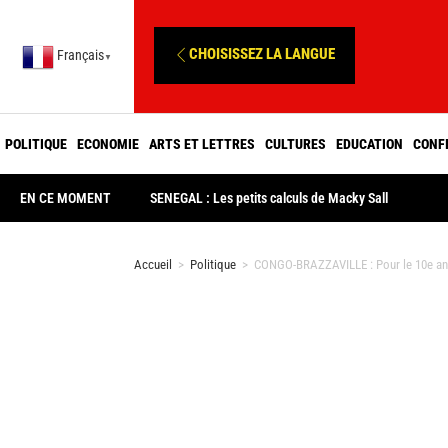
CHOISISSEZ LA LANGUE
Français
▼
POLITIQUE
ECONOMIE
ARTS ET LETTRES
CULTURES
EDUCATION
CONF
EN CE MOMENT
SENEGAL : Les petits calculs de Macky Sall
Accueil
>
Politique
>
CONGO-BRAZZAVILLE : Pour le 10e anni