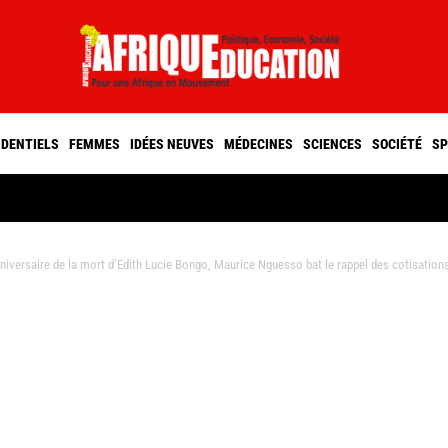
IDENTIELS
FEMMES
IDÉES NEUVES
MÉDECINES
SCIENCES
SOCIÉTÉ
SP
versaire de la mort d’Edith Lucie Bongo, Maurice Nguesso bat le rappel des cotisation