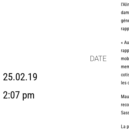
l’Al
dame
géné
rapp
« Au
rapp
DATE
mobi
memb
25.02.19
coti
les 
2:07 pm
Maur
reco
Sass
La p