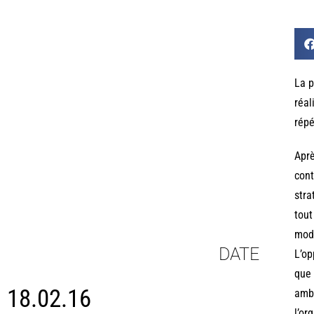
La p
réal
répé
Aprè
cont
stra
tout
mode
DATE
L’op
que 
18.02.16
amba
l’or