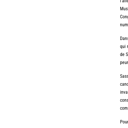
l’ai
Must
Cong
numé
Dans
qui 
de S
peur
Sass
cand
inva
cons
comm
Pour