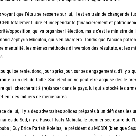
 voyant que l’étau se resserre sur lui, il est en train de changer de fu
CENI totalement libre et indépendante (financièrement et politiqueme
rité/opposition, qui va organiser l’élection, mais c’est le ministre de l
ond Zéphyrin Mboulou, qui s’en chargera. Tandis que l’ancien patron 
 mentalité, les mêmes méthodes d’inversion des résultats, et les
s.
ou qui se renie, donc, jour après jour, sur ses engagements, d’il y a 
ronté à un défi de taille. Son élection ne peut être acquise dès le prem
re qu’il chercherait à (re)lancer dans le pays, lui qui a stocké les arm
etient des milliers de mercenaires.
ace de lui, il y a des adversaires solides préparés à un défi dans les 
inaires du Sud, il y a Pascal Tsaty Mabiala, le premier secrétaire de l
ouba ; Guy Brice Parfait Kolelas, le président du MCDDI (bien que Sass