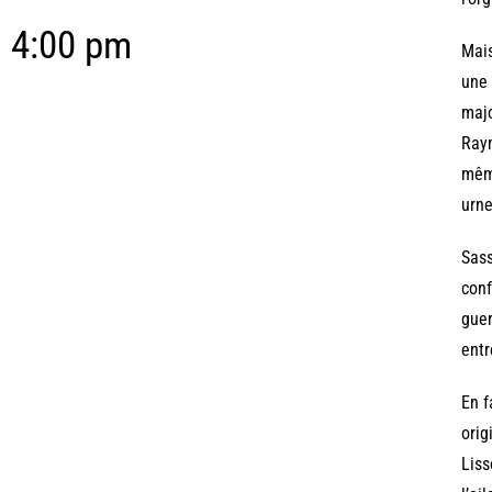
4:00 pm
Mais
une 
majo
Raym
même
urne
Sass
conf
guer
entr
En f
orig
Liss