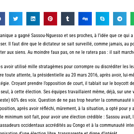
anique a gagné Sassou-Nguesso et ses proches, à l’idée que ce qui a é
iser. Il faut dire que le dictateur se sait surveillé, comme jamais, au po
ter aux siens. Au moindre faux pas, on ne le ratera pas : il sait marc
s avoir utilisé mille stratagèmes pour corrompre ou discréditer les lea
re toute attente, la présidentielle au 20 mars 2016, après avoir, lui-
tégie. Croyant prendre l’opposition de court, il tablait sur le boycott d
 seul, à cette élection. Ses équipes travaillaient même, déjà, sur une v
ste) 60% des voix. Question de ne pas trop heurter la communauté int
position, après avoir réfléchi, mûrement, à la situation, a opté pour y 
le minimum soit fait, pour avoir une élection crédible : Sassou avait
ssadeurs occidentaux accrédités au Congo et à la communauté intern
ganisation d’une élection libre, transparente et digne d’intérêt.