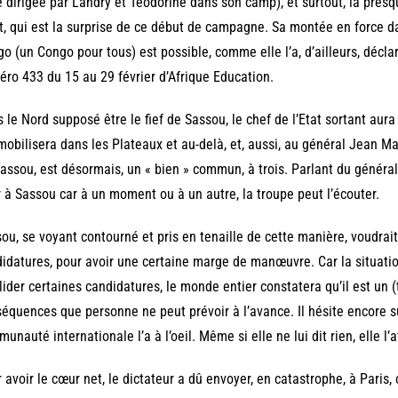
le dirigée par Landry et Téodorine dans son camp), et surtout, la pre
, qui est la surprise de ce début de campagne. Sa montée en force da
o (un Congo pour tous) est possible, comme elle l’a, d’ailleurs, décl
ro 433 du 15 au 29 février d’Afrique Education.
 le Nord supposé être le fief de Sassou, le chef de l’Etat sortant aur
mobilisera dans les Plateaux et au-delà, et, aussi, au général Jean Ma
assou, est désormais, un « bien » commun, à trois. Parlant du général 
 à Sassou car à un moment ou à un autre, la troupe peut l’écouter.
ou, se voyant contourné et pris en tenaille de cette manière, voudrait 
idatures, pour avoir une certaine marge de manœuvre. Car la situation 
lider certaines candidatures, le monde entier constatera qu’il est un 
équences que personne ne peut prévoir à l’avance. Il hésite encore su
unauté internationale l’a à l’oeil. Même si elle ne lui dit rien, elle l’
 avoir le cœur net, le dictateur a dû envoyer, en catastrophe, à Paris,