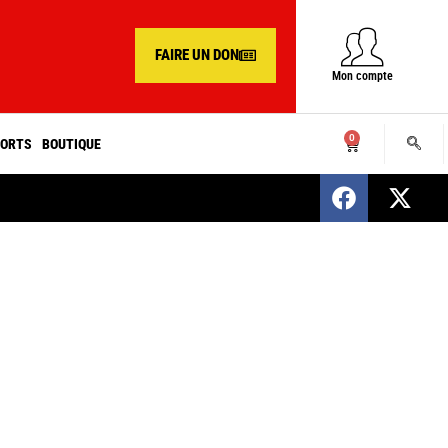
FAIRE UN DON
Mon compte
0
ORTS
BOUTIQUE
SENEGAL : Nomination d’un nouveau présiden