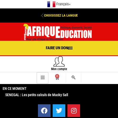
Français
▼
CHOISISSEZ LA LANGUE
FAIRE UN DON
Mon compte
0
EN CE MOMENT
SENEGAL : Les petits calculs de Macky Sall