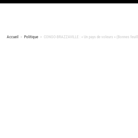
Accueil
>
Politique
>
CONGO-BRAZZAVILLE : « Un pays de voleurs » (Bonnes feuille