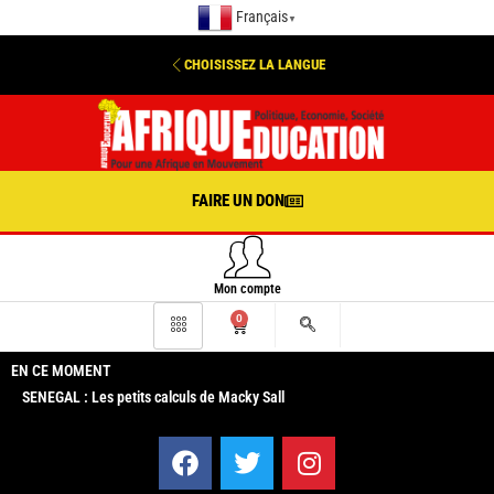
Français
▼
CHOISISSEZ LA LANGUE
FAIRE UN DON
Mon compte
0
EN CE MOMENT
SENEGAL : Les petits calculs de Macky Sall