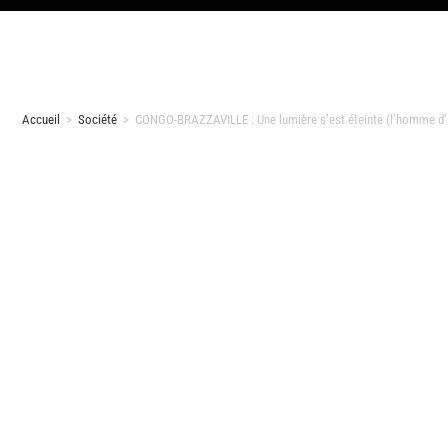
Accueil
>
Société
>
CONGO-BRAZZAVILLE : Une lumière s’est éteinte (l’homme d’