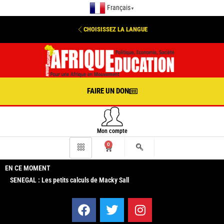
Français
▼
CHOISISSEZ LA LANGUE
FAIRE UN DON
Mon compte
0
EN CE MOMENT
SENEGAL : Les petits calculs de Macky Sall