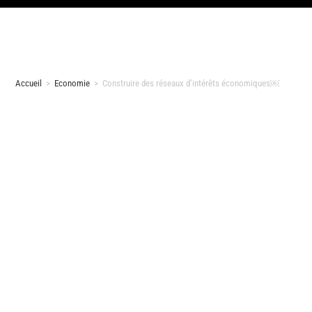
Accueil
>
Economie
>
Construire des réseaux d’intérêts économiques￼