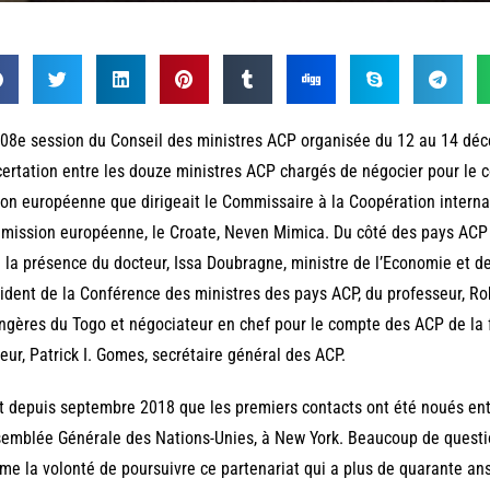
08e session du Conseil des ministres ACP organisée du 12 au 14 décem
ertation entre les douze ministres ACP chargés de négocier pour le 
ion européenne que dirigeait le Commissaire à la Coopération intern
ission européenne, le Croate, Neven Mimica. Du côté des pays ACP (A
 la présence du docteur, Issa Doubragne, ministre de l’Economie et d
ident de la Conférence des ministres des pays ACP, du professeur, Rob
ngères du Togo et négociateur en chef pour le compte des ACP de la 
eur, Patrick I. Gomes, secrétaire général des ACP.
t depuis septembre 2018 que les premiers contacts ont été noués ent
semblée Générale des Nations-Unies, à New York. Beaucoup de questi
e la volonté de poursuivre ce partenariat qui a plus de quarante ans 