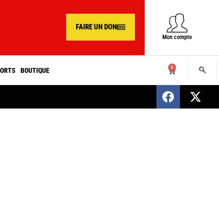
FAIRE UN DON
Mon compte
0
ORTS
BOUTIQUE
SENEGAL : Nomination d’un nouveau présiden