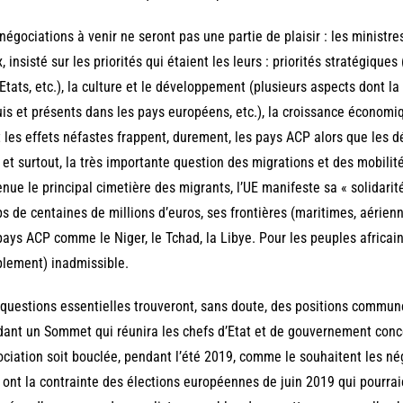
négociations à venir ne seront pas une partie de plaisir : les ministr
, insisté sur les priorités qui étaient les leurs : priorités stratégiques 
Etats, etc.), la culture et le développement (plusieurs aspects dont la
is et présents dans les pays européens, etc.), la croissance économiq
 les effets néfastes frappent, durement, les pays ACP alors que les d
, et surtout, la très importante question des migrations et des mobil
nue le principal cimetière des migrants, l’UE manifeste sa « solidarit
s de centaines de millions d’euros, ses frontières (maritimes, aérienn
pays ACP comme le Niger, le Tchad, la Libye. Pour les peuples africain
lement) inadmissible.
questions essentielles trouveront, sans doute, des positions commun
ant un Sommet qui réunira les chefs d’Etat et de gouvernement conce
ciation soit bouclée, pendant l’été 2019, comme le souhaitent les nég
, ont la contrainte des élections européennes de juin 2019 qui pourra