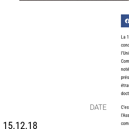
La 1
conc
l’Un
Comm
noté
prés
étra
doct
DATE
C’es
l’As
15.12.18
comm