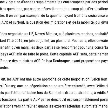
une vingtaine d’années supplémentaires entrecoupées par des période
tres questions, par contre, nécessiteront beaucoup plus d’explicatio
tre. Il en est, par exemple, de la question ayant trait à la croissance
 ACP, et surtout, la question des migrations et de la mobilité, qui divi
 des négociateurs UE, Neven Mimica, a, à plusieurs reprises, souhaité
ant l’été 2019, en juin ou juillet, au plus tard. Pour cela, elles devr
ier afin qu’en mars, les deux parties se rencontrent pour une concert
 pays ACP afin de faire le point. Cette capitale ACP sera, certainemen
érence des ministres ACP, Dr Issa Doubragne, ayant proposé son pays
ontre.
 dit, les ACP ont une autre approche de cette négociation. Selon leur 
rt Dussey, aucune négociation ne pourra être entamée, avec l’efficaci
is par l’Union africaine lors du Sommet extraordinaire tenu, à Addis 
s fonctions. La partie ACP pense donc qu’il est raisonnablement possi
ciations vers fin février, quand les experts attendus auront été manda