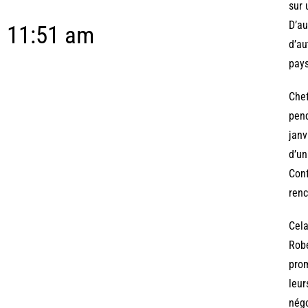
sur 
D’au
11:51 am
d’au
pays
Chef
pend
janv
d’un
Conf
renc
Cela
Robe
prom
leur
négo