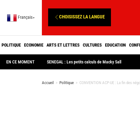
CHOISISSEZ LA LANGUE
Français
▼
POLITIQUE
ECONOMIE
ARTS ET LETTRES
CULTURES
EDUCATION
CONF
EN CE MOMENT
SENEGAL : Les petits calculs de Macky Sall
Accueil
>
Politique
>
CONVENTION ACP-UE : La fin des négoci