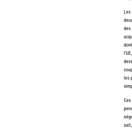
Les 
deux
des 
acqu
dont
l’UE
deve
coup
les 
simp
Ces 
pend
négo
sait