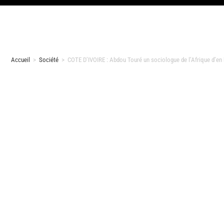
Accueil
>
Société
>
COTE D’IVOIRE : Abdou Touré un sociologue de l’Afrique d’en