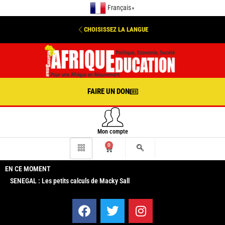
Français
▼
CHOISISSEZ LA LANGUE
FAIRE UN DON
Mon compte
0
EN CE MOMENT
SENEGAL : Les petits calculs de Macky Sall