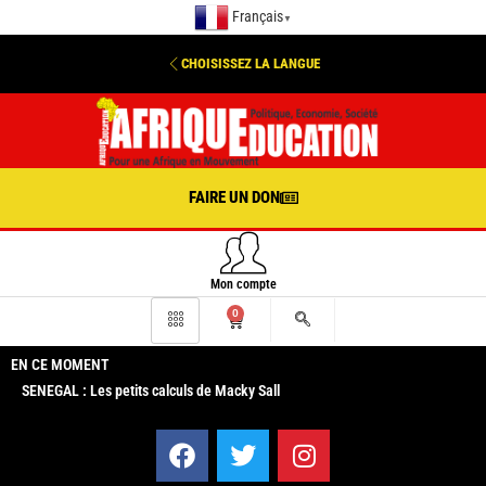
Français
▼
CHOISISSEZ LA LANGUE
FAIRE UN DON
Mon compte
0
EN CE MOMENT
SENEGAL : Les petits calculs de Macky Sall