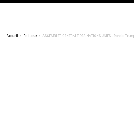
Accueil
>
Politique
>
ASSEMBLEE GENERALE DES NATIONS-UNIES : Donald Trump et s