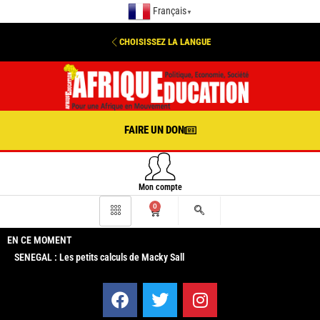
Français
▼
CHOISISSEZ LA LANGUE
FAIRE UN DON
Mon compte
0
EN CE MOMENT
SENEGAL : Les petits calculs de Macky Sall