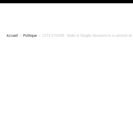
Accueil
>
Politique
>
COTE D’IVOIRE : Bédié et Gbagbo ébranlent-ils la sérénité de