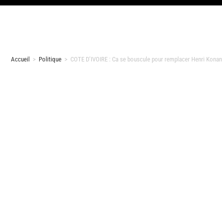
Accueil
>
Politique
>
COTE D’IVOIRE : Ca se bouscule pour remplacer Henri Konan