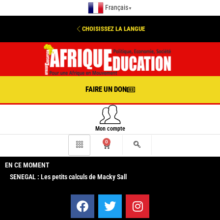
Français
▼
CHOISISSEZ LA LANGUE
FAIRE UN DON
Mon compte
0
EN CE MOMENT
SENEGAL : Les petits calculs de Macky Sall