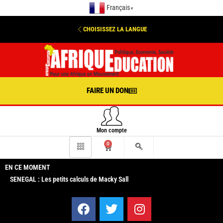
Français
▼
CHOISISSEZ LA LANGUE
FAIRE UN DON
Mon compte
0
EN CE MOMENT
SENEGAL : Les petits calculs de Macky Sall