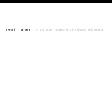
Accueil
>
Cultures
>
COTE D’IVOIRE : Justice pour le cinéaste Sidiki Bakaba