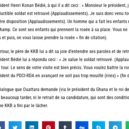
ident Henri Konan Bédié, à qui il a dit ceci : « Monsieur le président,
ductible soldat est retrouvé (Applaudissements). Je suis donc venu t
ère disposition (Applaudissements). Un homme qui a fait les enfants 
hamp. Ce sont ses enfants qui prennent la rosée à sa place. Vous n
 et puis, on vous laisse prendre la rosée » fin de citation).
etour, le père de KKB lui a dit sa joie d’entendre ses paroles et de ret
ident Bédié lui a répondu ceci : « Je salue le soldat retrouvé. (Appla
tour. Le sens de votre visite est bien précis. Vous voulez battre la 
ident du PDCI-RDA en avançant ne soit pas trop mouillé (rires) » (fin 
ialogue que Ouattara demande (via le président du Ghana et le roi des
 beaucoup tarder, ni le retrait de sa candidature, qui sont des condi
 KKB a fini par le lâcher.