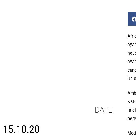
Afri
ayan
nous
avan
cand
Un b
Ambi
KKB 
DATE
la d
père
15.10.20
Moti