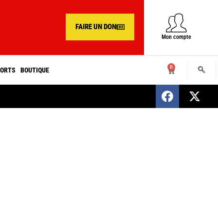
FAIRE UN DON
Mon compte
0
ORTS
BOUTIQUE
SENEGAL : Nomination d’un nouveau présiden