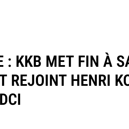
E : KKB MET FIN À S
ET REJOINT HENRI 
PDCI