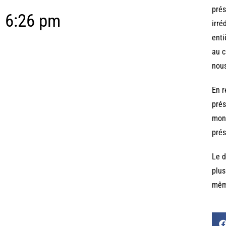
prés
6:26 pm
irré
enti
au c
nous
En r
prés
mon 
prés
Le d
plus
même