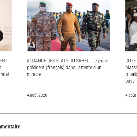
NT :
ALLIANCE DES ETATS DU SAHEL : Le jeune
COTE 
x
président (français) dans l’attente d’un
Alassa
andat
miracle
tribal
pays
4 août 2026
4 août
mmentaire