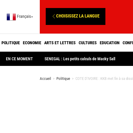
CHOISISSEZ LA LANGUE
Français
▼
POLITIQUE
ECONOMIE
ARTS ET LETTRES
CULTURES
EDUCATION
CONF
EN CE MOMENT
SENEGAL : Les petits calculs de Macky Sall
Accueil
>
Politique
>
COTE D’IVOIRE : KKB met fin à sa dissi