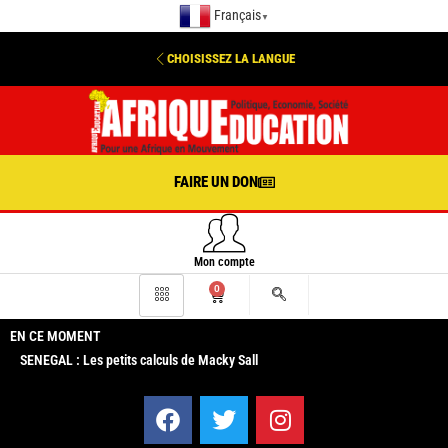
Français
▼
CHOISISSEZ LA LANGUE
FAIRE UN DON
Mon compte
0
EN CE MOMENT
SENEGAL : Les petits calculs de Macky Sall