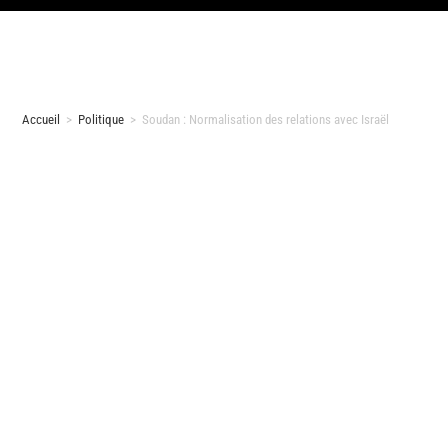
Accueil
>
Politique
>
Soudan : Normalisation des relations avec Israël