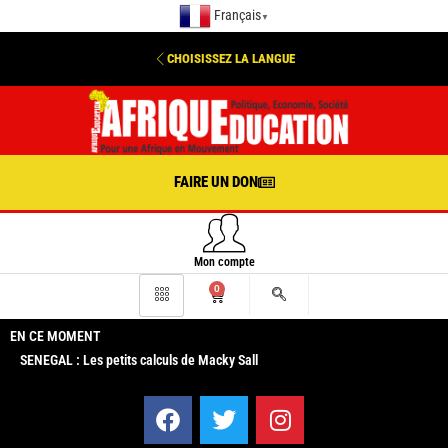
Français
▼
CHOISISSEZ LA LANGUE
FAIRE UN DON
Mon compte
0
EN CE MOMENT
SENEGAL : Les petits calculs de Macky Sall