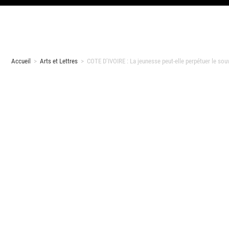
Accueil
>
Arts et Lettres
>
COTE D’IVOIRE : La jeunesse peut-elle perpétuer le sou