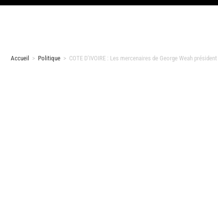
Accueil
>
Politique
>
COTE D’IVOIRE : Les mercenaires de George Weah président du