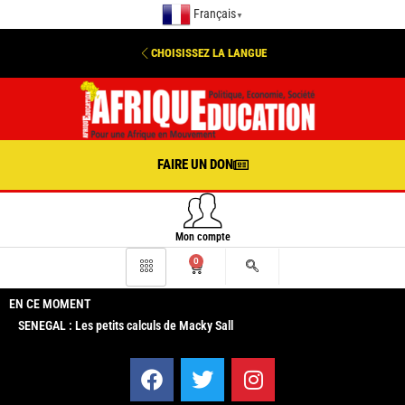
Français
▼
CHOISISSEZ LA LANGUE
FAIRE UN DON
Mon compte
0
EN CE MOMENT
SENEGAL : Les petits calculs de Macky Sall