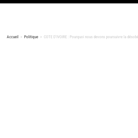
Accueil
>
Politique
>
COTE D’IVOIRE : Pourquoi nous devons poursuivre la désobé