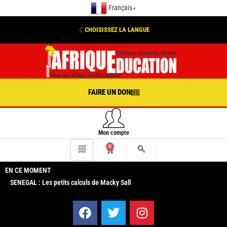
Français
▼
CHOISISSEZ LA LANGUE
FAIRE UN DON
Mon compte
0
EN CE MOMENT
SENEGAL : Les petits calculs de Macky Sall