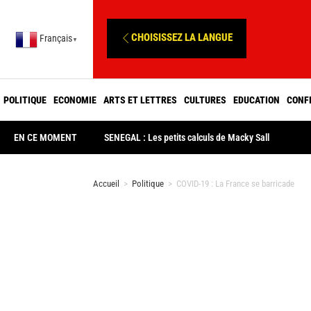
CHOISISSEZ LA LANGUE
Français
▼
POLITIQUE
ECONOMIE
ARTS ET LETTRES
CULTURES
EDUCATION
CONF
EN CE MOMENT
SENEGAL : Les petits calculs de Macky Sall
Accueil
>
Politique
>
COVID-19 : La France se barricade