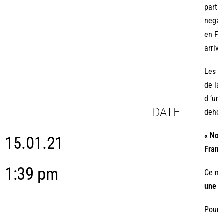
part
néga
en F
arri
Les 
de l
d ’u
DATE
deho
« No
15.01.21
Fran
1:39 pm
Ce n
une 
Pour