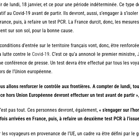
ir de lundi, 18 janvier, et ce pour une période indéterminée. Ce type 
tif au Covid-19 avant de partir. Ils devront, aussi, s’engager à s’isole
rance, puis, à refaire un test PCR. La France durcit, donc, les mesur
vent sur son sol, pour la bonne cause.
conditions d’entrée sur le territoire français vont, donc, être renforcé
a lutte contre le
Covid-19
. C’est ce qu’a annoncé le premier ministre,
ne conférence de presse. Un test devra être effectué par tous les vo
rs de l’Union européenne.
us allons renforcer le contrôle aux frontières. A compter de lundi, to
ce hors Union Européenne devront effectuer un test avant de partir »
’est pas tout. Ces personnes devront, également,
« s’engager sur l’ho
fois arrivées en France, puis, à refaire un deuxième test PCR à l’issu
 les voyageurs en provenance de l’UE, un cadre va être défini par le