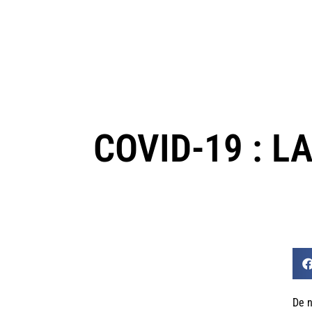
COVID-19 : L
De n