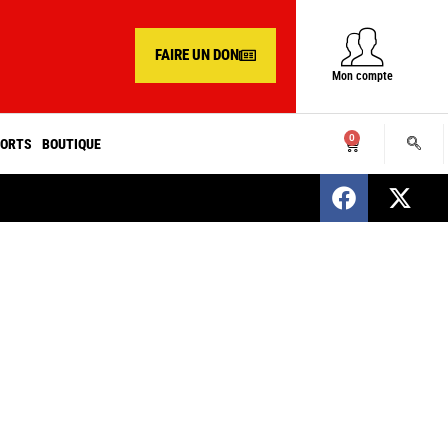
FAIRE UN DON
Mon compte
0
ORTS
BOUTIQUE
SENEGAL : Nomination d’un nouveau présiden