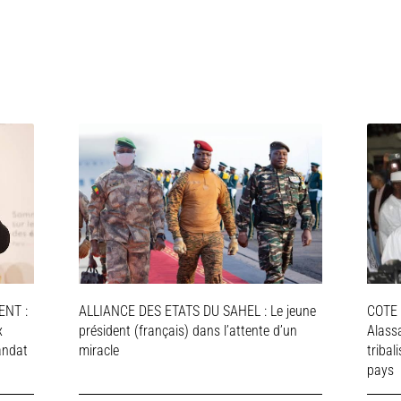
NT :
ALLIANCE DES ETATS DU SAHEL : Le jeune
COTE 
x
président (français) dans l’attente d’un
Alassa
andat
miracle
tribal
pays