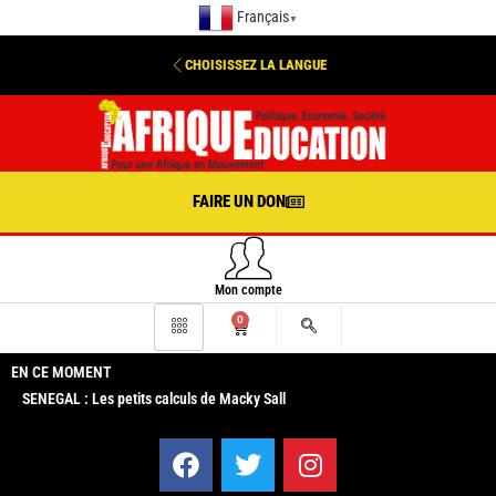
Français
▼
CHOISISSEZ LA LANGUE
FAIRE UN DON
Mon compte
0
EN CE MOMENT
SENEGAL : Les petits calculs de Macky Sall