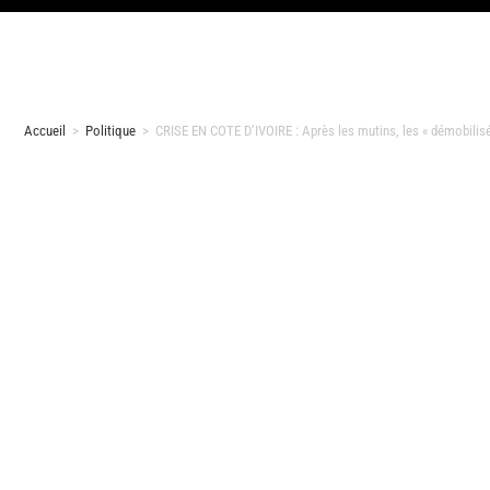
Accueil
>
Politique
>
CRISE EN COTE D’IVOIRE : Après les mutins, les « démobilisé