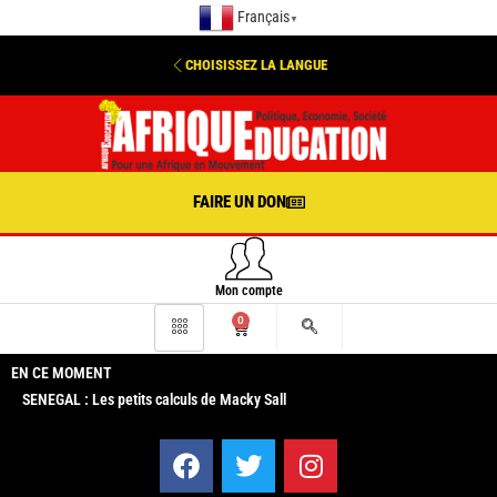
Français
▼
CHOISISSEZ LA LANGUE
FAIRE UN DON
Mon compte
0
EN CE MOMENT
SENEGAL : Les petits calculs de Macky Sall