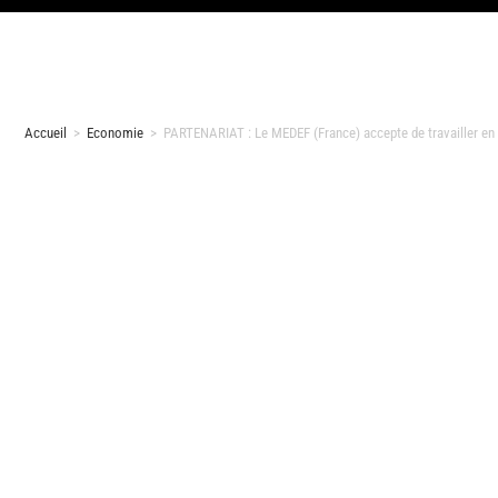
Accueil
>
Economie
>
PARTENARIAT : Le MEDEF (France) accepte de travailler en 