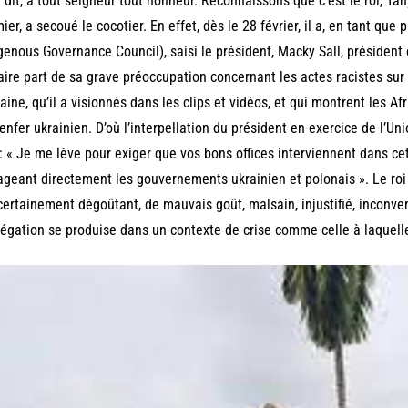
 dit, à tout seigneur tout honneur. Reconnaissons que c’est le roi, Ta
ier, a secoué le cocotier. En effet, dès le 28 février, il a, en tant que
genous Governance Council), saisi le président, Macky Sall, président 
faire part de sa grave préoccupation concernant les actes racistes sur 
raine, qu’il a visionnés dans les clips et vidéos, et qui montrent les A
’enfer ukrainien. D’où l’interpellation du président en exercice de l’U
 : « Je me lève pour exiger que vos bons offices interviennent dans c
geant directement les gouvernements ukrainien et polonais ». Le roi fi
certainement dégoûtant, de mauvais goût, malsain, injustifié, inconven
égation se produise dans un contexte de crise comme celle à laquell