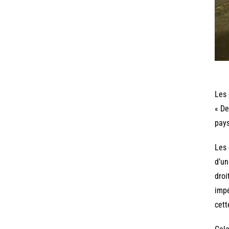
Les 
« De
pays
Les 
d’un
droi
impé
cett