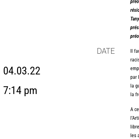
préo
rési
Tany
prés
préo
DATE
Il f
raci
04.03.22
empê
par 
la g
7:14 pm
la f
A ce
l’Ar
libr
les 