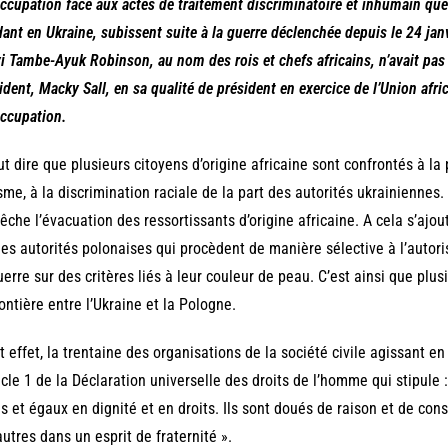
ccupation face aux actes de traitement discriminatoire et inhumain que 
dant en Ukraine, subissent suite à la guerre déclenchée depuis le 24 janv
i Tambe-Ayuk Robinson, au nom des rois et chefs africains, n’avait pas h
ident, Macky Sall, en sa qualité de président en exercice de l’Union afr
ccupation.
aut dire que plusieurs citoyens d’origine africaine sont confrontés à la
sme, à la discrimination raciale de la part des autorités ukrainiennes. 
che l’évacuation des ressortissants d’origine africaine. A cela s’ajo
les autorités polonaises qui procèdent de manière sélective à l’autor
uerre sur des critères liés à leur couleur de peau. C’est ainsi que plus
rontière entre l’Ukraine et la Pologne.
t effet, la trentaine des organisations de la société civile agissant en
ticle 1 de la Déclaration universelle des droits de l’homme qui stipule
es et égaux en dignité et en droits. Ils sont doués de raison et de con
autres dans un esprit de fraternité ».