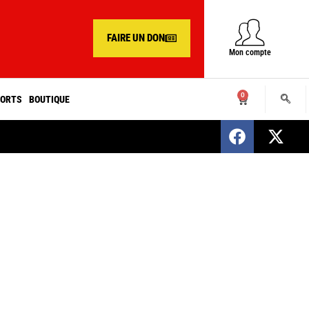
FAIRE UN DON
Mon compte
0
ORTS
BOUTIQUE
SENEGAL : Nomination d’un nouveau présiden