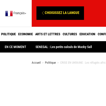
CHOISISSEZ LA LANGUE
Français
▼
POLITIQUE
ECONOMIE
ARTS ET LETTRES
CULTURES
EDUCATION
CONF
EN CE MOMENT
SENEGAL : Les petits calculs de Macky Sall
Accueil
>
Politique
>
CRISE EN UKRAINE : Les réfugiés afri