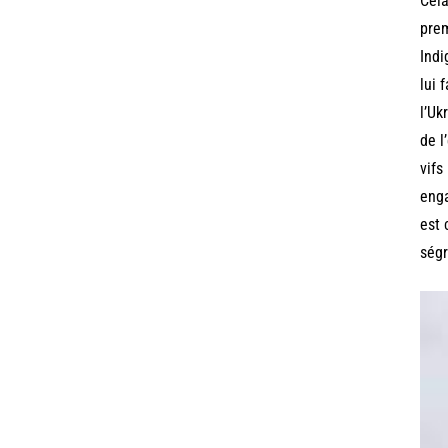
Cela
prem
Indi
lui 
l’Uk
de l
vifs
enga
est 
ségr