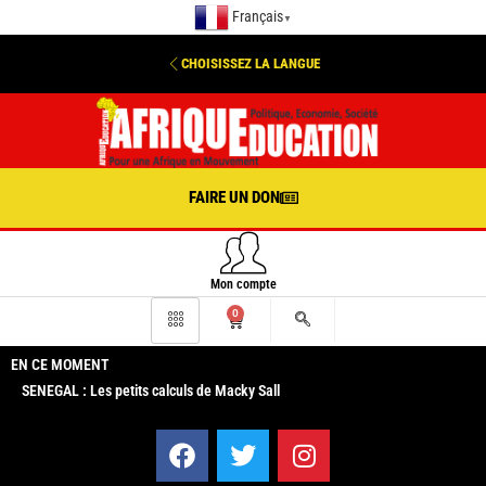
Français
▼
CHOISISSEZ LA LANGUE
FAIRE UN DON
Mon compte
0
EN CE MOMENT
SENEGAL : Les petits calculs de Macky Sall