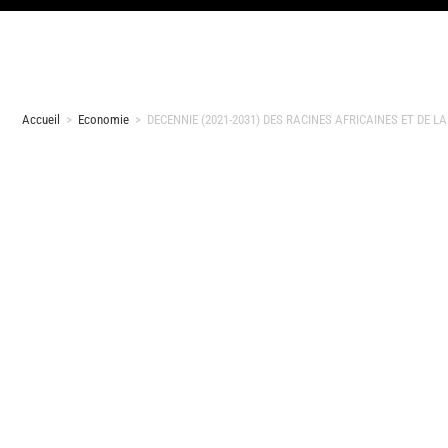
Accueil
>
Economie
>
DECENNIE (2021-2031) DES RACINES AFRICAINES ET DE LA 