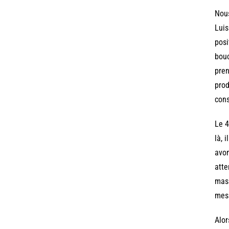
Nous
Luis
posi
bouc
pren
prod
cons
Le 4
là, 
avon
atte
mass
mess
Alor