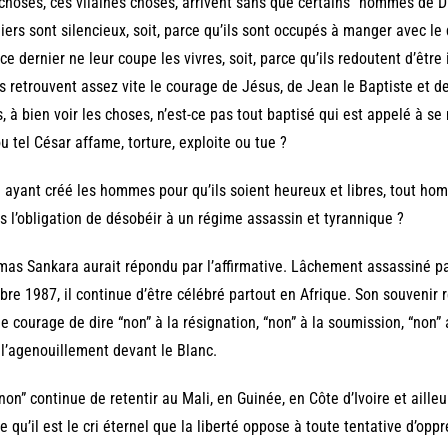
choses, ces vilaines choses, arrivent sans que certains “hommes de Di
iers sont silencieux, soit, parce qu’ils sont occupés à manger avec le d
ce dernier ne leur coupe les vivres, soit, parce qu’ils redoutent d’êtr
ls retrouvent assez vite le courage de Jésus, de Jean le Baptiste et 
, à bien voir les choses, n’est-ce pas tout baptisé qui est appelé à se
ou tel César affame, torture, exploite ou tue ?
 ayant créé les hommes pour qu’ils soient heureux et libres, tout homme
as l’obligation de désobéir à un régime assassin et tyrannique ?
as Sankara aurait répondu par l’affirmative. Lâchement assassiné par
bre 1987, il continue d’être célébré partout en Afrique. Son souvenir 
le courage de dire “non” à la résignation, “non” à la soumission, “no
 l’agenouillement devant le Blanc.
non” continue de retentir au Mali, en Guinée, en Côte d’Ivoire et aille
e qu’il est le cri éternel que la liberté oppose à toute tentative d’oppr