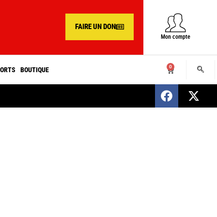
FAIRE UN DON
Mon compte
0
ORTS
BOUTIQUE
SENEGAL : Nomination d’un nouveau présiden