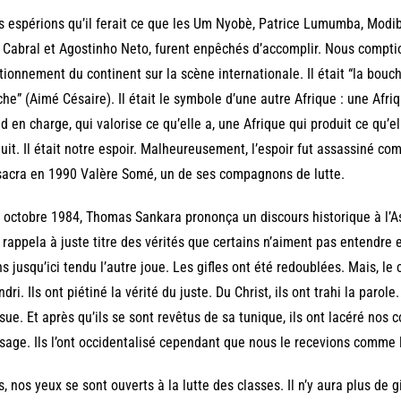
 espérions qu’il ferait ce que les Um Nyobè, Patrice Lumumba, Modib
 Cabral et Agostinho Neto, furent enpêchés d’accomplir. Nous comptio
tionnement du continent sur la scène internationale. Il était “la bouc
he” (Aimé Césaire). Il était le symbole d’une autre Afrique : une Afriq
d en charge, qui valorise ce qu’elle a, une Afrique qui produit ce q
uit. Il était notre espoir. Malheureusement, l’espoir fut assassiné co
acra en 1990 Valère Somé, un de ses compagnons de lutte.
 octobre 1984, Thomas Sankara prononça un discours historique à l’A
il rappela à juste titre des vérités que certains n’aiment pas entendre e
s jusqu’ici tendu l’autre joue. Les gifles ont été redoublées. Mais, l
ndri. Ils ont piétiné la vérité du juste. Du Christ, ils ont trahi la parol
ue. Et après qu’ils se sont revêtus de sa tunique, ils ont lacéré nos c
age. Ils l’ont occidentalisé cependant que nous le recevions comme l
s, nos yeux se sont ouverts à la lutte des classes. Il n’y aura plus de gi