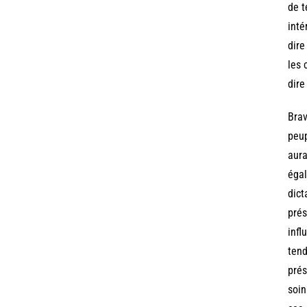
de t
inté
dire
les 
dire
Brav
peup
aura
égal
dict
prés
infl
tend
prés
soin