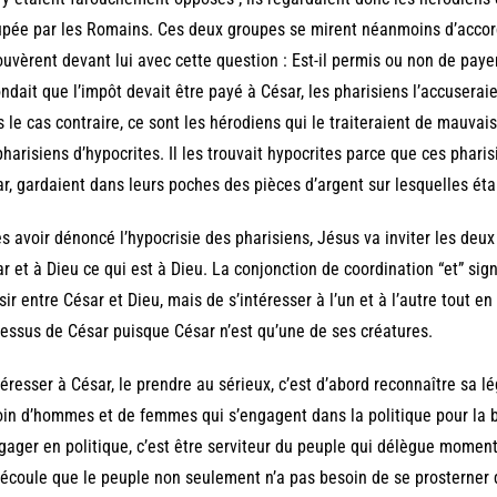
pée par les Romains. Ces deux groupes se mirent néanmoins d’accord
ouvèrent devant lui avec cette question : Est-il permis ou non de paye
ndait que l’impôt devait être payé à César, les pharisiens l’accuserai
 le cas contraire, ce sont les hérodiens qui le traiteraient de mauvais 
pharisiens d’hypocrites. Il les trouvait hypocrites parce que ces phari
r, gardaient dans leurs poches des pièces d’argent sur lesquelles éta
s avoir dénoncé l’hypocrisie des pharisiens, Jésus va inviter les deux
r et à Dieu ce qui est à Dieu. La conjonction de coordination “et” si
sir entre César et Dieu, mais de s’intéresser à l’un et à l’autre tout en
essus de César puisque César n’est qu’une de ses créatures.
téresser à César, le prendre au sérieux, c’est d’abord reconnaître sa l
in d’hommes et de femmes qui s’engagent dans la politique pour la 
gager en politique, c’est être serviteur du peuple qui délègue moment
écoule que le peuple non seulement n’a pas besoin de se prosterner d