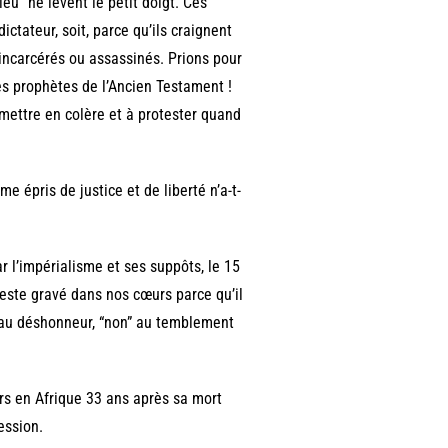
eu” ne lèvent le petit doigt. Ces
ictateur, soit, parce qu’ils craignent
e incarcérés ou assassinés. Prions pour
des prophètes de l’Ancien Testament !
 mettre en colère et à protester quand
 épris de justice et de liberté n’a-t-
 l’impérialisme et ses suppôts, le 15
reste gravé dans nos cœurs parce qu’il
n” au déshonneur, “non” au temblement
urs en Afrique 33 ans après sa mort
ession.