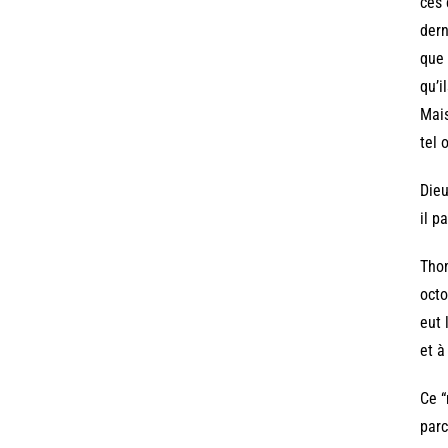
ces 
dern
que 
qu’i
Mais
tel 
Dieu
il p
Thom
octo
eut 
et à
Ce “
parc