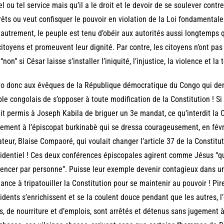
el ou tel service mais qu’il a le droit et le devoir de se soulever contr
rêts ou veut confisquer le pouvoir en violation de la Loi fondamentale
 autrement, le peuple est tenu d’obéir aux autorités aussi longtemps q
citoyens et promeuvent leur dignité. Par contre, les citoyens n’ont pas
 “non” si César laisse s’installer l’iniquité, l’injustice, la violence et la 
o donc aux évêques de la République démocratique du Congo qui de
le congolais de s’opposer à toute modification de la Constitution ! Si 
it permis à Joseph Kabila de briguer un 3e mandat, ce qu’interdit la C
ement à l’épiscopat burkinabè qui se dressa courageusement, en févri
ateur, Blaise Compaoré, qui voulait changer l’article 37 de la Constitu
identiel ! Ces deux conférences épiscopales agirent comme Jésus “qui 
uencer par personne”. Puisse leur exemple devenir contagieux dans un
ance à tripatouiller la Constitution pour se maintenir au pouvoir ! Pir
idents s’enrichissent et se la coulent douce pendant que les autres, l
s, de nourriture et d’emplois, sont arrêtés et détenus sans jugement à