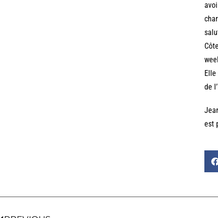
avoi
char
salu
Côte
week
Elle
de l
Jea
est 