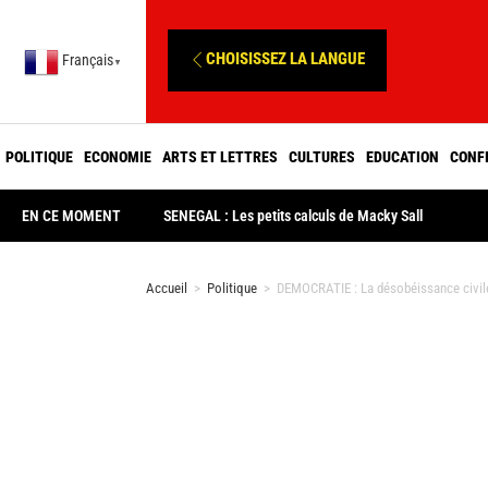
CHOISISSEZ LA LANGUE
Français
▼
POLITIQUE
ECONOMIE
ARTS ET LETTRES
CULTURES
EDUCATION
CONF
EN CE MOMENT
SENEGAL : Les petits calculs de Macky Sall
Accueil
>
Politique
>
DEMOCRATIE : La désobéissance civile 