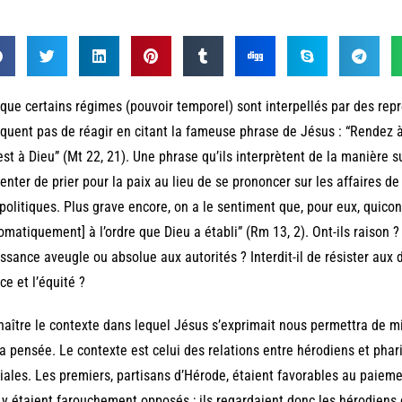
que certains régimes (pouvoir temporel) sont interpellés par des repré
uent pas de réagir en citant la fameuse phrase de Jésus : “Rendez à 
est à Dieu” (Mt 22, 21). Une phrase qu’ils interprètent de la manière su
enter de prier pour la paix au lieu de se prononcer sur les affaires de 
politiques. Plus grave encore, on a le sentiment que, pour eux, quicon
omatiquement] à l’ordre que Dieu a établi” (Rm 13, 2). Ont-ils raison
ssance aveugle ou absolue aux autorités ? Interdit-il de résister aux d
ice et l’équité ?
aître le contexte dans lequel Jésus s’exprimait nous permettra de mi
a pensée. Le contexte est celui des relations entre hérodiens et phari
iales. Les premiers, partisans d’Hérode, étaient favorables au paieme
 y étaient farouchement opposés ; ils regardaient donc les hérodiens 