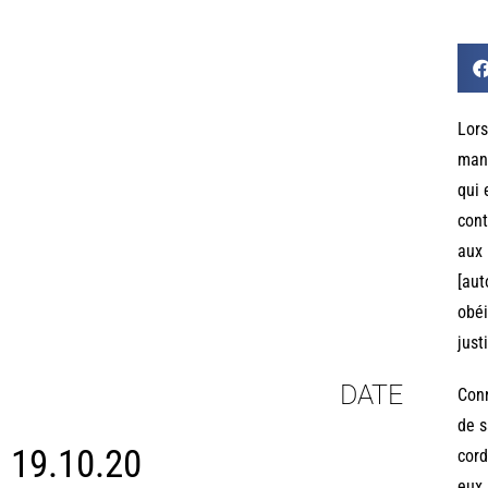
Lors
manq
qui 
cont
aux 
[aut
obéi
just
DATE
Conn
de s
19.10.20
cord
eux,