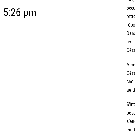
occu
5:26 pm
retr
répo
Dans
les 
Césa
Aprè
Césa
choi
au-d
S’in
beso
s’en
en d