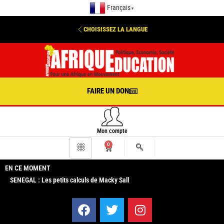
Français
▼
CHOISISSEZ LA LANGUE
FAIRE UN DON
Mon compte
0
EN CE MOMENT
SENEGAL : Les petits calculs de Macky Sall