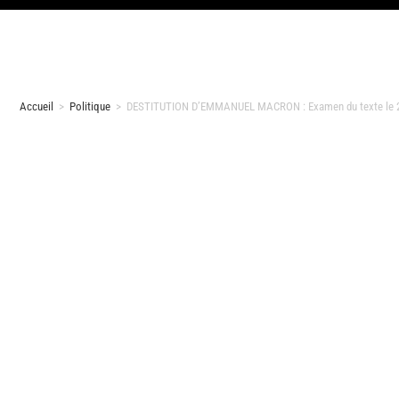
Accueil
>
Politique
>
DESTITUTION D’EMMANUEL MACRON : Examen du texte le 2 o