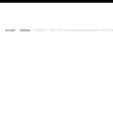
Accueil
>
Cultures
>
SENEGAL : Décès de l’ancien directeur général de l’UNESC