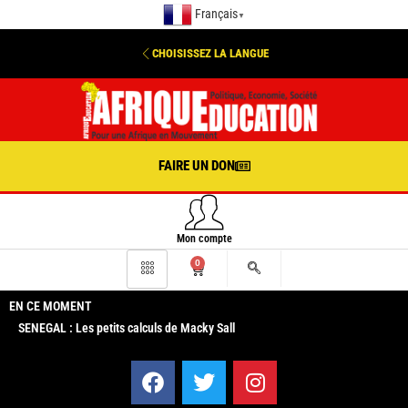
Français
▼
CHOISISSEZ LA LANGUE
FAIRE UN DON
Mon compte
0
EN CE MOMENT
SENEGAL : Les petits calculs de Macky Sall