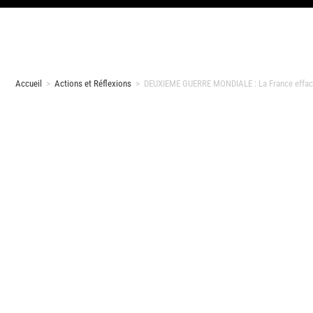
Accueil
>
Actions et Réflexions
>
DEUXIEME GUERRE MONDIALE : La France efface l