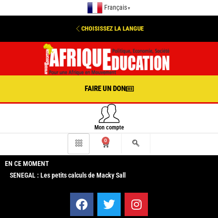
Français
▼
CHOISISSEZ LA LANGUE
FAIRE UN DON
Mon compte
0
EN CE MOMENT
SENEGAL : Les petits calculs de Macky Sall