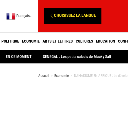
CHOISISSEZ LA LANGUE
Français
▼
POLITIQUE
ECONOMIE
ARTS ET LETTRES
CULTURES
EDUCATION
CONF
EN CE MOMENT
SENEGAL : Les petits calculs de Macky Sall
Accueil
>
Economie
>
DJIHADISME EN AFRIQUE : Le développe