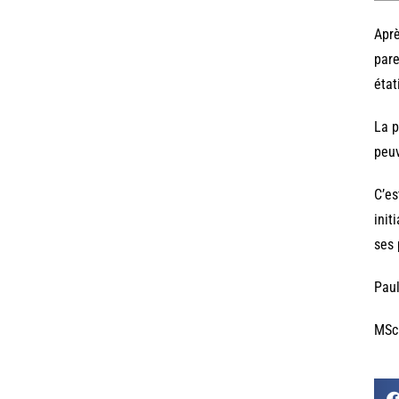
Aprè
pare
état
La p
peuv
C’es
init
ses 
Paul
MSc 