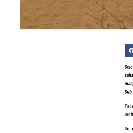
Selo
saha
malg
Sub-
Face
inef
Sur 