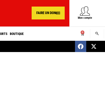
FAIRE UN DON
Mon compte
0
ORTS
BOUTIQUE
SENEGAL : Nomination d’un nouveau présiden