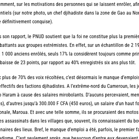
mment, sur les motivations des personnes qui se laissent enrôler, af
ntiels (sur notre photo, un chef djihadiste dans la zone de Gao au 
e définitivement conquise).
 son rapport, le PNUD soutient que la foi ne constitue plus la premi
attants aux groupes extrémistes. En effet, sur un échantillon de 2
 1 000 anciens enrôlés, seuls 17% la considèrent toujours comme prin
baisse de 23 points, par rapport au 40% enregistrés six ans plus tôt.
 plus de 70% des voix récoltées, c’est désormais le manque d’emplois 
effectifs des factions djihadistes. A l’extrême-nord du Cameroun, les 
 Haram à cause des salaires mirobolants. D’aucuns percevaient, me
s), d’autres jusqu’à 300.000 F CFA (450 euros), un salaire d’un haut f
onale, Maroua. Et avec une telle somme, ils se procuraient des motos q
es assassinats dans les villages que, souvent, ils connaissaient du bo
inaires des lieux. Bref, le manque d’emploi a été, parfois, le premier f
adisme. C’est seulement après, que beaucoup d’entre eux devenaient 