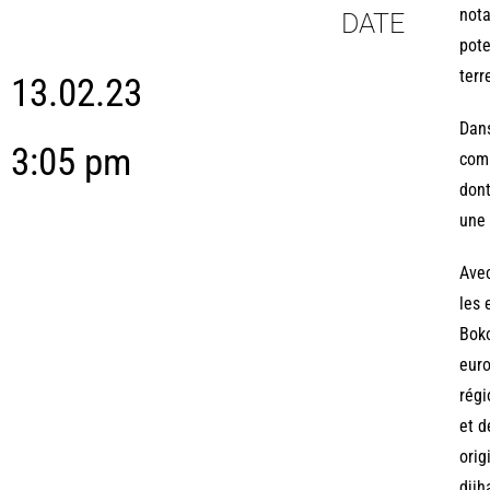
nota
DATE
pote
terr
13.02.23
Dans
3:05 pm
comb
dont
une 
Avec
les 
Boko
euro
régi
et d
orig
djih