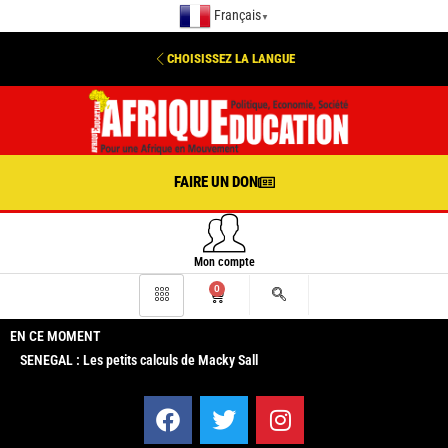
Français
▼
CHOISISSEZ LA LANGUE
FAIRE UN DON
Mon compte
0
EN CE MOMENT
SENEGAL : Les petits calculs de Macky Sall