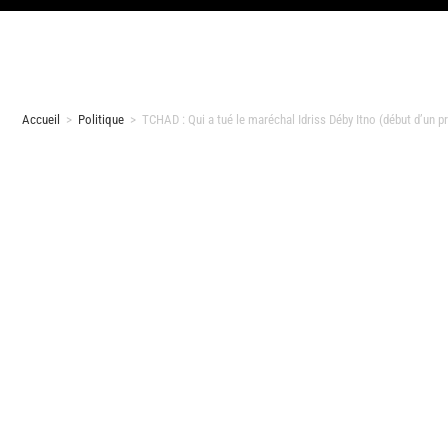
Accueil
>
Politique
>
TCHAD : Qui a tué le maréchal Idriss Déby Itno (début d’un pr