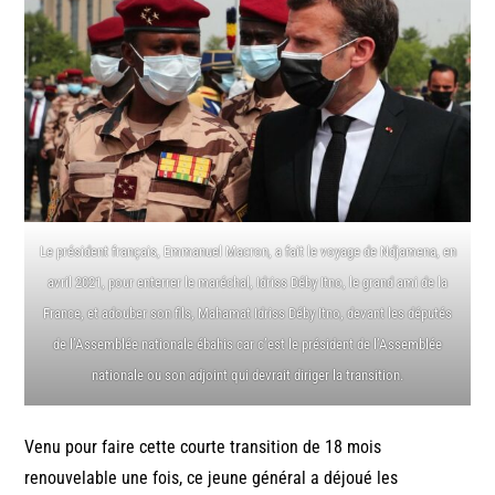
Le président français, Emmanuel Macron, a fait le voyage de Ndjamena, en
avril 2021, pour enterrer le maréchal, Idriss Déby Itno, le grand ami de la
France, et adouber son fils, Mahamat Idriss Déby Itno, devant les députés
de l’Assemblée nationale ébahis car c’est le président de l’Assemblée
nationale ou son adjoint qui devrait diriger la transition.
Venu pour faire cette courte transition de 18 mois
renouvelable une fois, ce jeune général a déjoué les