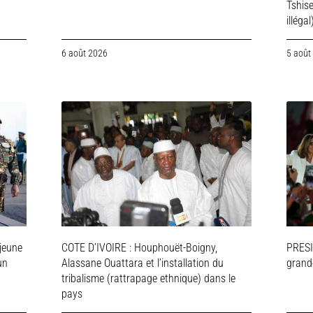
Tshis
illégal
6 août 2026
5 août
jeune
COTE D’IVOIRE : Houphouët-Boigny,
PRESI
un
Alassane Ouattara et l’installation du
grande
tribalisme (rattrapage ethnique) dans le
pays