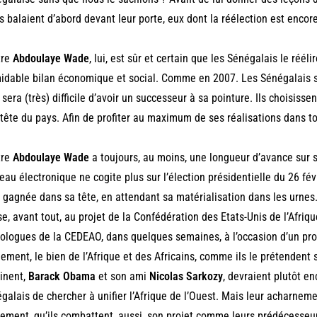
ls balaient d’abord devant leur porte, eux dont la réélection est encore
tre
Abdoulaye Wade
, lui, est sûr et certain que les Sénégalais le réél
idable bilan économique et social. Comme en 2007. Les Sénégalais 
l sera (très) difficile d’avoir un successeur à sa pointure. Ils choisis
 tête du pays. Afin de profiter au maximum de ses réalisations dans t
tre
Abdoulaye Wade
a toujours, au moins, une longueur d’avance sur 
eau électronique ne cogite plus sur l’élection présidentielle du 26 févrie
 gagnée dans sa tête, en attendant sa matérialisation dans les urnes.
e, avant tout, au projet de la Confédération des Etats-Unis de l’Afriqu
logues de la CEDEAO, dans quelques semaines, à l’occasion d’un proc
lement, le bien de l’Afrique et des Africains, comme ils le prétendent
inent,
Barack Obama
et son ami
Nicolas Sarkozy
, devraient plutôt en
galais de chercher à unifier l’Afrique de l’Ouest. Mais leur acharnem
rement, qu’ils combattent, aussi, son projet comme leurs prédécesseur