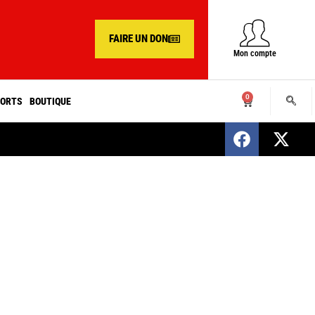
FAIRE UN DON
Mon compte
0
ORTS
BOUTIQUE
SENEGAL : Nomination d’un nouveau présiden