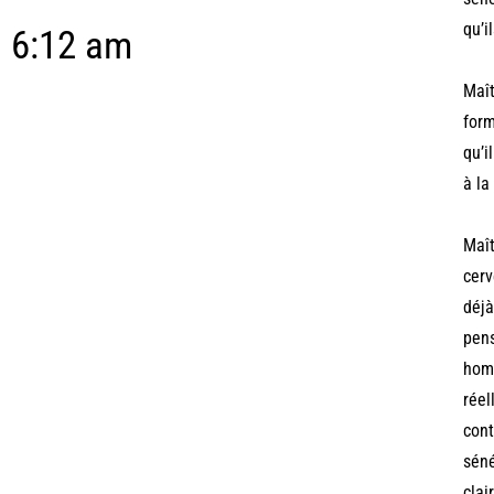
qu’i
6:12 am
Maî
form
qu’i
à la
Maî
cerv
déjà
pens
homo
réel
cont
séné
clai