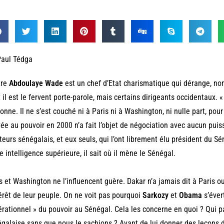
Paul Tédga
tre
Abdoulaye Wade
est un chef d’Etat charismatique qui dérange, non
 il est le fervent porte-parole, mais certains dirigeants occidentaux. «
onne. Il ne s’est couché ni à Paris ni à Washington, ni nulle part, po
vée au pouvoir en 2000 n’a fait l’objet de négociation avec aucun pui
teurs sénégalais, et eux seuls, qui l’ont librement élu président du Sé
e intelligence supérieure, il sait où il mène le Sénégal.
s et Washington ne l’influencent guère. Dakar n’a jamais dit à Paris ou
térêt de leur peuple. On ne voit pas pourquoi
Sarkozy
et
Obama
s’éver
rationnel » du pouvoir au Sénégal. Cela les concerne en quoi ? Qui p
galaise sans que nous le sachions ? Avant de lui donner des leçons 