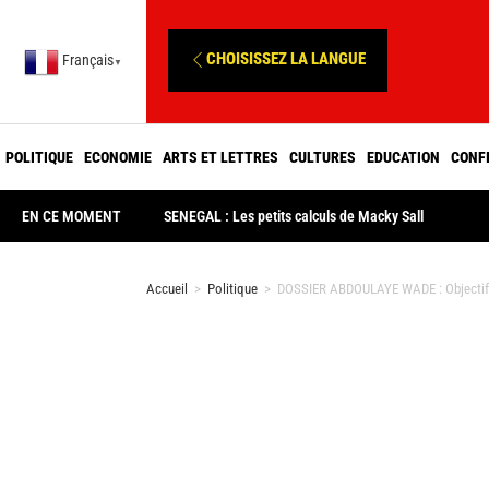
CHOISISSEZ LA LANGUE
Français
▼
POLITIQUE
ECONOMIE
ARTS ET LETTRES
CULTURES
EDUCATION
CONF
EN CE MOMENT
SENEGAL : Les petits calculs de Macky Sall
Accueil
>
Politique
>
DOSSIER ABDOULAYE WADE : Objectif en