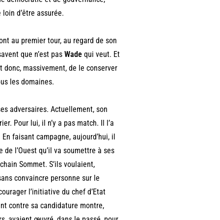
 loin d’être assurée.
iront au premier tour, au regard de son
savent que n’est pas
Wade
qui veut. Et
sent donc, massivement, de le conserver
ous les domaines.
ses adversaires. Actuellement, son
r. Pour lui, il n’y a pas match. Il l’a
 En faisant campagne, aujourd’hui, il
e de l’Ouest qu’il va soumettre à ses
hain Sommet. S’ils voulaient,
 sans convaincre personne sur le
courager l’initiative du chef d’Etat
ent contre sa candidature montre,
s, avaient œuvré, dans le passé, pour