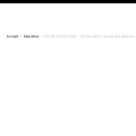
Accueil
>
Education
>
EGLISE CATHOLIQUE : 125 ans après l’arrivée des premiers 