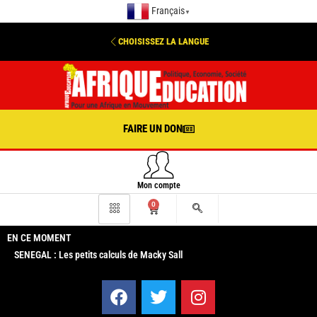
Français
▼
CHOISISSEZ LA LANGUE
FAIRE UN DON
Mon compte
0
EN CE MOMENT
SENEGAL : Les petits calculs de Macky Sall