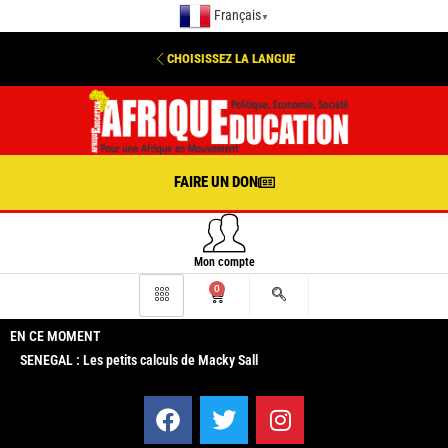
Français
▼
CHOISISSEZ LA LANGUE
FAIRE UN DON
Mon compte
0
EN CE MOMENT
SENEGAL : Les petits calculs de Macky Sall