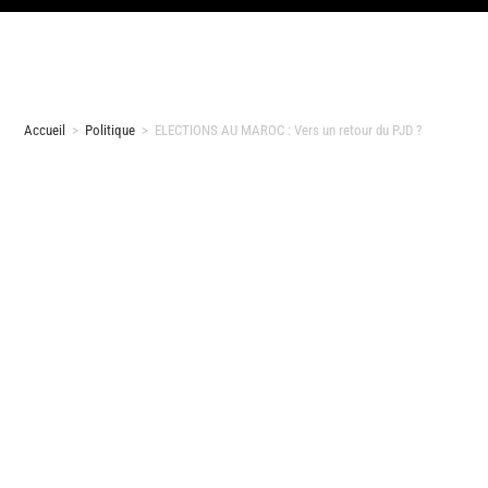
Accueil
>
Politique
>
ELECTIONS AU MAROC : Vers un retour du PJD ?