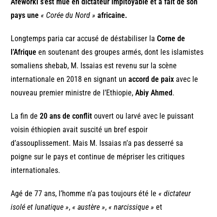
Afeworki s’est mué en dictateur impitoyable et a fait de son
pays une
« Corée du Nord »
africaine.
Longtemps paria car accusé de déstabiliser la
Corne de
l’Afrique
en soutenant des groupes armés, dont les islamistes
somaliens shebab, M. Issaias est revenu sur la scène
internationale en 2018 en signant un
accord de paix
avec le
nouveau premier ministre de l’Ethiopie,
Abiy Ahmed
.
La fin de
20 ans de conflit
ouvert ou larvé avec le puissant
voisin éthiopien avait suscité un bref espoir
d’assouplissement. Mais M. Issaias n’a pas desserré sa
poigne sur le pays et continue de mépriser les critiques
internationales.
Agé de 77 ans, l’homme n’a pas toujours été le
« dictateur
isolé et lunatique »
,
« austère »
,
« narcissique »
et