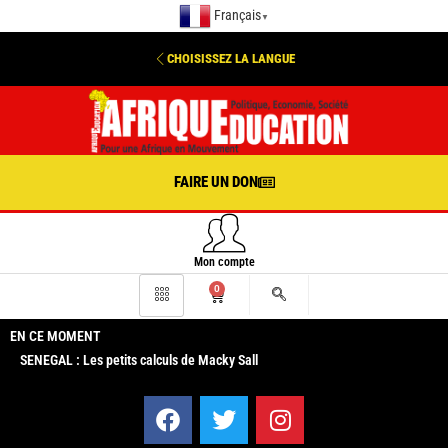
Français
▼
CHOISISSEZ LA LANGUE
FAIRE UN DON
Mon compte
0
EN CE MOMENT
SENEGAL : Les petits calculs de Macky Sall