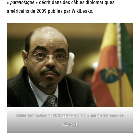
« paranoïaque »
décrit dans des câbles diplomatiques
américains de 2009 publiés par WikiLeaks.
Meles Zenawi mort en 2012 après avoir été 21 ans premier ministre
d’Ethiopie.