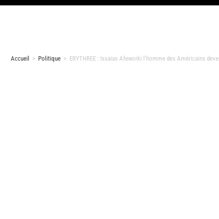
Accueil
>
Politique
>
ERYTHREE : Issaias Afeworki l’homme des Américains deven