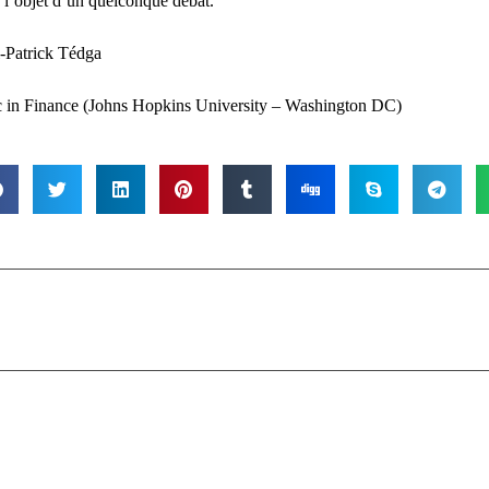
e l’objet d’un quelconque débat.
-Patrick Tédga
in Finance (Johns Hopkins University – Washington DC)