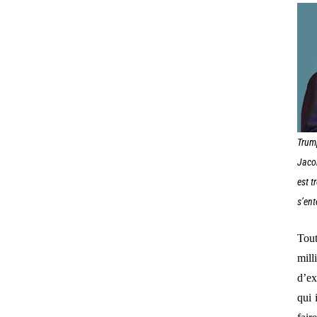
Trump
Jaco
est t
s’en
Tout
mill
d’ex
qui 