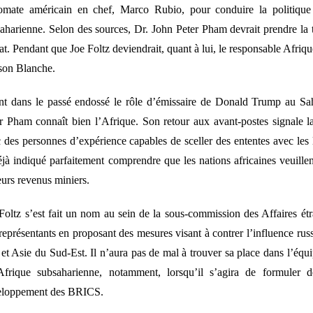
omate américain en chef, Marco Rubio, pour conduire la politique
aharienne. Selon des sources, Dr. John Peter Pham devrait prendre la
at. Pendant que Joe Foltz deviendrait, quant à lui, le responsable Afriqu
son Blanche.
t dans le passé endossé le rôle d’émissaire de Donald Trump au Sah
r Pham connaît bien l’Afrique. Son retour aux avant-postes signale
 des personnes d’expérience capables de sceller des ententes avec les le
éjà indiqué parfaitement comprendre que les nations africaines veuill
eurs revenus miniers.
Foltz s’est fait un nom au sein de la sous-commission des Affaires é
représentants en proposant des mesures visant à contrer l’influence ru
et Asie du Sud-Est. Il n’aura pas de mal à trouver sa place dans l’équi
frique subsaharienne, notamment, lorsqu’il s’agira de formuler d
eloppement des BRICS.