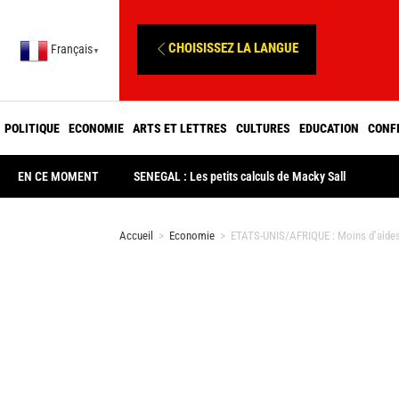
CHOISISSEZ LA LANGUE
Français
▼
POLITIQUE
ECONOMIE
ARTS ET LETTRES
CULTURES
EDUCATION
CONF
EN CE MOMENT
SENEGAL : Les petits calculs de Macky Sall
Accueil
>
Economie
>
ETATS-UNIS/AFRIQUE : Moins d’aides 