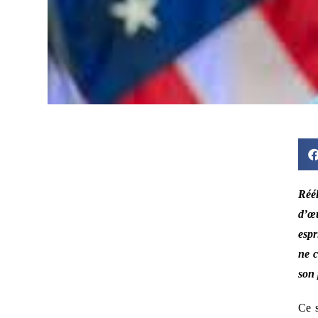
Réél
d’œ
espr
ne c
son 
Ce s