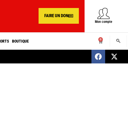
FAIRE UN DON
Mon compte
0
ORTS
BOUTIQUE
SENEGAL : Nomination d’un nouveau présiden