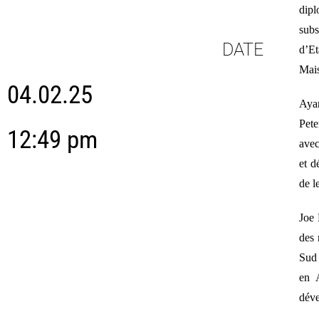
dipl
subs
DATE
d’Et
Mai
04.02.25
Ayan
Pete
12:49 pm
avec
et d
de l
Joe 
des 
Sud 
en A
dév