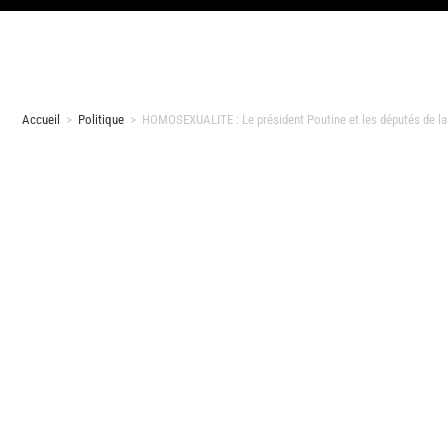
Accueil
>
Politique
>
HOMOSEXUALITE : Le président Poutine et les députés de 