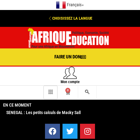
Français
▼
CHOISISSEZ LA LANGUE
FAIRE UN DON
Mon compte
0
EN CE MOMENT
SENEGAL : Les petits calculs de Macky Sall