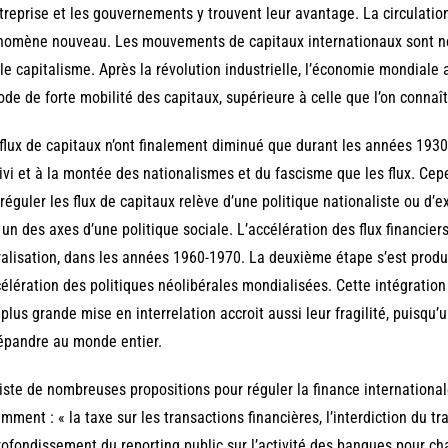
treprise et les gouvernements y trouvent leur avantage. La circulation
omène nouveau. Les mouvements de capitaux internationaux sont nés
le capitalisme. Après la révolution industrielle, l’économie mondiale 
ode de forte mobilité des capitaux, supérieure à celle que l’on connaît
flux de capitaux n’ont finalement diminué que durant les années 1930, 
ivi et à la montée des nationalismes et du fascisme que les flux. Cepe
réguler les flux de capitaux relève d’une politique nationaliste ou d’ex
 un des axes d’une politique sociale. L’accélération des flux financiers
ralisation, dans les années 1960-1970. La deuxième étape s’est prod
célération des politiques néolibérales mondialisées. Cette intégration d
 plus grande mise en interrelation accroit aussi leur fragilité, puisqu
épandre au monde entier.
xiste de nombreuses propositions pour réguler la finance internationale.
mment : « la taxe sur les transactions financières, l’interdiction du t
ofondissement du reporting public sur l’activité des banques pour ch