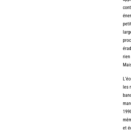
cont
éner
peti
larg
proc
érad
rien
Mais
L’éc
les 
banq
marc
1990
même
et é