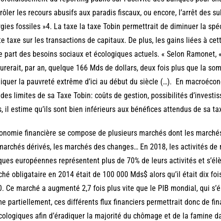
rôler les recours abusifs aux paradis fiscaux, ou encore, l’arrêt des 
gies fossiles »4. La taxe la taxe Tobin permettrait de diminuer la spé
te taxe sur les transactions de capitaux. De plus, les gains liées à ce
e part des besoins sociaux et écologiques actuels. « Selon Ramonet, «
urerait, par an, quelque 166 Mds de dollars, deux fois plus que la s
iquer la pauvreté extrême d’ici au début du siècle (…). En macroéco
 des limites de sa Taxe Tobin: coûts de gestion, possibilités d’invest
, il estime qu’ils sont bien inférieurs aux bénéfices attendus de sa ta
onomie financière se compose de plusieurs marchés dont les marchés 
marchés dérivés, les marchés des changes… En 2018, les activités de
ues européennes représentent plus de 70% de leurs activités et s’él
hé obligataire en 2014 était de 100 000 Mds$ alors qu’il était dix fo
. Ce marché a augmenté 2,7 fois plus vite que le PIB mondial, qui s’
 partiellement, ces différents flux financiers permettrait donc de f
cologiques afin d’éradiquer la majorité du chômage et de la famine 