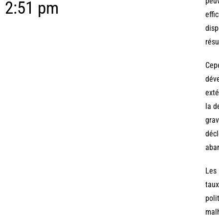
peuv
2:51 pm
effi
disp
résu
Cepe
déve
exté
la d
grav
décl
aban
Les 
taux
poli
malh