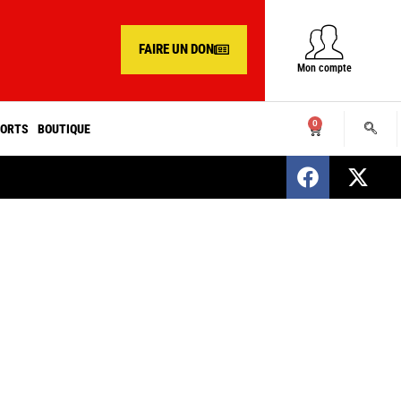
FAIRE UN DON
Mon compte
0
ORTS
BOUTIQUE
SENEGAL : Nomination d’un nouveau présiden