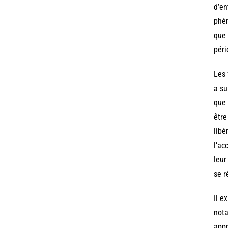
d’en
phén
que 
péri
Les 
a su
que 
être
libé
l’ac
leur
se r
Il e
nota
appr