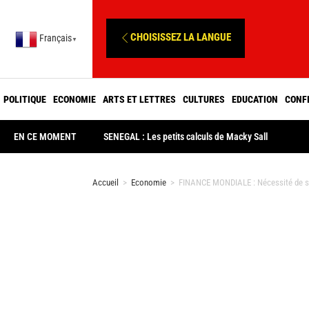
CHOISISSEZ LA LANGUE
Français
▼
POLITIQUE
ECONOMIE
ARTS ET LETTRES
CULTURES
EDUCATION
CONF
EN CE MOMENT
SENEGAL : Les petits calculs de Macky Sall
Accueil
>
Economie
>
FINANCE MONDIALE : Nécessité de sa r