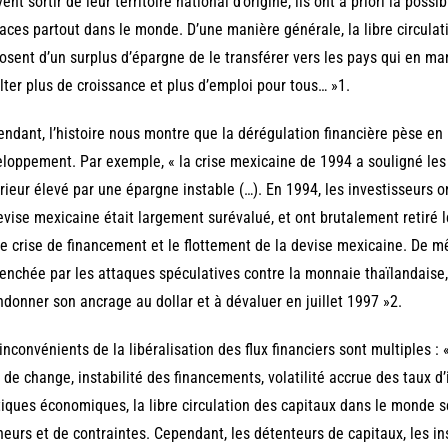
ent sortir de leur territoire national d’origine, ils ont a priori la possi
caces partout dans le monde. D’une manière générale, la libre circula
osent d’un surplus d’épargne de le transférer vers les pays qui en man
lter plus de croissance et plus d’emploi pour tous… »1.
ndant, l’histoire nous montre que la dérégulation financière pèse en p
loppement. Par exemple, « la crise mexicaine de 1994 a souligné les 
rieur élevé par une épargne instable (…). En 1994, les investisseurs 
evise mexicaine était largement surévalué, et ont brutalement retiré 
e crise de financement et le flottement de la devise mexicaine. De mê
enchée par les attaques spéculatives contre la monnaie thaïlandaise, 
donner son ancrage au dollar et à dévaluer en juillet 1997 »2.
inconvénients de la libéralisation des flux financiers sont multiples :
 de change, instabilité des financements, volatilité accrue des taux d’
tiques économiques, la libre circulation des capitaux dans le monde 
eurs et de contraintes. Cependant, les détenteurs de capitaux, les ins