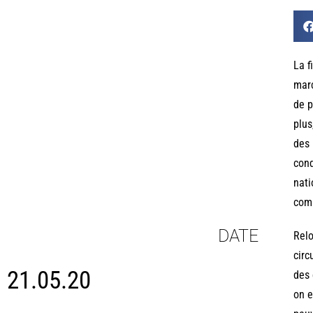
La f
marc
de p
plus
des 
cond
nati
comm
DATE
Relo
circ
21.05.20
des 
on e