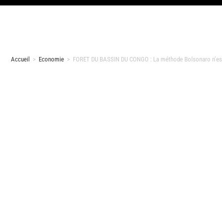
Accueil
>
Economie
>
FORET DU BASSIN DU CONGO : La méthode Bolsonaro n’est-el