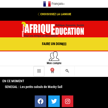
Français
▼
CHOISISSEZ LA LANGUE
FAIRE UN DON
Mon compte
0
EN CE MOMENT
SENEGAL : Les petits calculs de Macky Sall