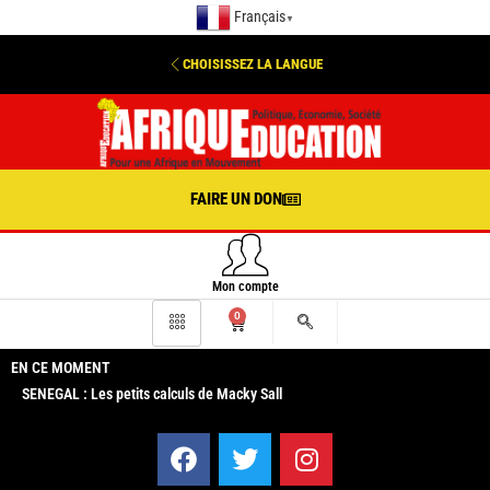
Français
▼
CHOISISSEZ LA LANGUE
FAIRE UN DON
Mon compte
0
EN CE MOMENT
SENEGAL : Les petits calculs de Macky Sall