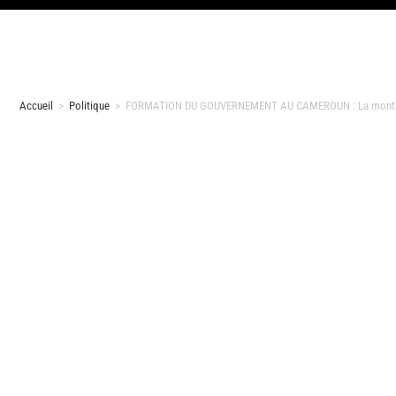
Accueil
>
Politique
>
FORMATION DU GOUVERNEMENT AU CAMEROUN : La montagn