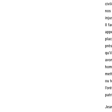
civi
nos 
inju
Il f
appe
plac
prés
qu’i
avon
homm
mett
ou t
l’or
patr
Jea