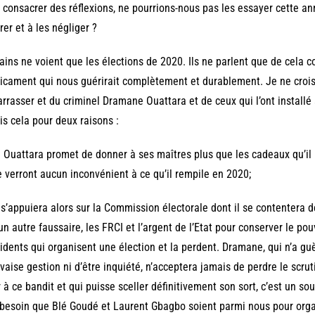
 consacrer des réflexions, ne pourrions-nous pas les essayer cette a
rer et à les négliger ?
ains ne voient que les élections de 2020. Ils ne parlent que de cela c
cament qui nous guérirait complètement et durablement. Je ne crois
rrasser et du criminel Dramane Ouattara et de ceux qui l’ont installé 
is cela pour deux raisons :
i Ouattara promet de donner à ses maîtres plus que les cadeaux qu’il l
e verront aucun inconvénient à ce qu’il rempile en 2020;
l s’appuiera alors sur la Commission électorale dont il se contentera 
un autre faussaire, les FRCI et l’argent de l’Etat pour conserver le pouv
idents qui organisent une élection et la perdent. Dramane, qui n’a g
aise gestion ni d’être inquiété, n’acceptera jamais de perdre le scru
 à ce bandit et qui puisse sceller définitivement son sort, c’est un s
besoin que Blé Goudé et Laurent Gbagbo soient parmi nous pour organ