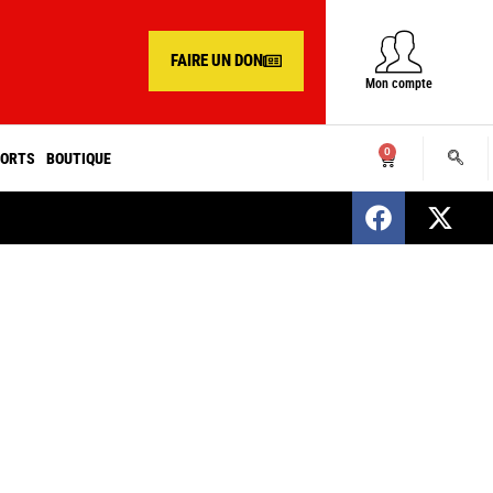
FAIRE UN DON
Mon compte
0
ORTS
BOUTIQUE
SENEGAL : Nomination d’un nouveau présiden