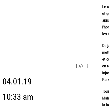
Le c
et q
appa
l’ho
les 
De j
mett
et c
DATE
en r
inju
04.01.19
Par
Tous
10:33 am
Maha
la l