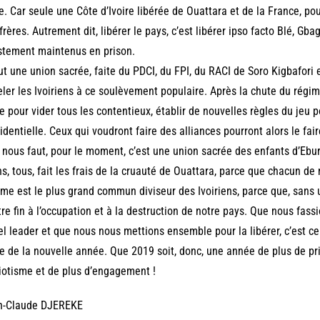
le. Car seule une Côte d’Ivoire libérée de Ouattara et de la France, pou
frères. Autrement dit, libérer le pays, c’est libérer ipso facto Blé, Gba
stement maintenus en prison.
aut une union sacrée, faite du PDCI, du FPI, du RACI de Soro Kigbafori e
ler les Ivoiriens à ce soulèvement populaire. Après la chute du régim
e pour vider tous les contentieux, établir de nouvelles règles du jeu p
identielle. Ceux qui voudront faire des alliances pourront alors le fair
l nous faut, pour le moment, c’est une union sacrée des enfants d’Ebu
s, tous, fait les frais de la cruauté de Ouattara, parce que chacun de 
e est le plus grand commun diviseur des Ivoiriens, parce que, sans 
re fin à l’occupation et à la destruction de notre pays. Que nous fassi
el leader et que nous nous mettions ensemble pour la libérer, c’est c
ée de la nouvelle année. Que 2019 soit, donc, une année de plus de pr
iotisme et de plus d’engagement !
n-Claude DJEREKE