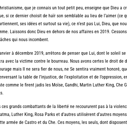
hristianisme, que je connais un tout petit peu, enseigne que Dieu a c
ue, si ce dernier choisit de haïr son semblable au lieu de l’aimer (ce q
rtiennent, ses idées et surtout sa vie), ce n’est pas Lui, Dieu, que 
mme. Laissons donc Dieu en dehors de nos affaires en 2019. Cessons 
tâches qui nous incombent.
anvier à décembre 2019, arrêtons de penser que Lui, dont le soleil se 
ra avec la victime contre le bourreau. Nous avons certes le droit de
ourage mais Il ne sera fier de nous, ne Se sentira vraiment honoré, q
enversant la table de l’injustice, de l’exploitation et de l’oppression, e
ste comme le firent jadis les Moïse, Gandhi, Martin Luther King, Che 
ks.
 ces grands combattants de la liberté ne recoururent pas à la violenc
tma, Luther King, Rosa Parks et d’autres utilisèrent d’autres moyens 
utte armée de Castro et du Che. Ces moyens, les seuls, dont disposent