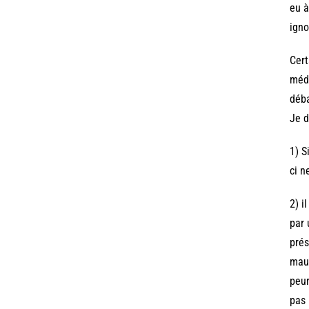
eu à
igno
Cert
médi
déba
Je d
1) S
ci n
2) i
par 
prés
mauv
peur
pas 