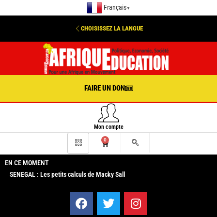
Français
▼
CHOISISSEZ LA LANGUE
FAIRE UN DON
Mon compte
0
EN CE MOMENT
SENEGAL : Les petits calculs de Macky Sall