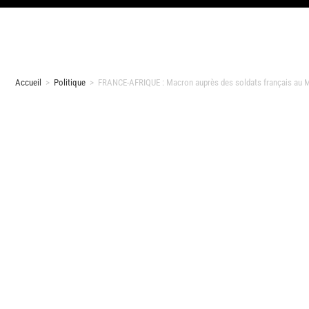
Accueil
>
Politique
>
FRANCE-AFRIQUE : Macron auprès des soldats français au Ma